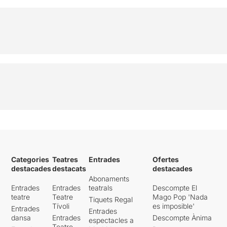
Categories
Teatres
Entrades
Ofertes
destacades
destacats
destacades
Abonaments
Entrades
Entrades
teatrals
Descompte El
teatre
Teatre
Mago Pop 'Nada
Tiquets Regal
Tívoli
es imposible'
Entrades
Entrades
dansa
Entrades
Descompte Ànima
espectacles a
Teatre