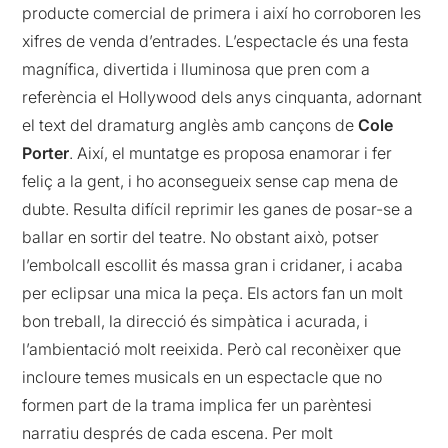
producte comercial de primera i així ho corroboren les
xifres de venda d’entrades. L’espectacle és una festa
magnífica, divertida i lluminosa que pren com a
referència el Hollywood dels anys cinquanta, adornant
el text del dramaturg anglès amb cançons de
Cole
Porter
. Així, el muntatge es proposa enamorar i fer
feliç a la gent, i ho aconsegueix sense cap mena de
dubte. Resulta difícil reprimir les ganes de posar-se a
ballar en sortir del teatre. No obstant això, potser
l’embolcall escollit és massa gran i cridaner, i acaba
per eclipsar una mica la peça. Els actors fan un molt
bon treball, la direcció és simpàtica i acurada, i
l’ambientació molt reeixida. Però cal reconèixer que
incloure temes musicals en un espectacle que no
formen part de la trama implica fer un parèntesi
narratiu després de cada escena. Per molt