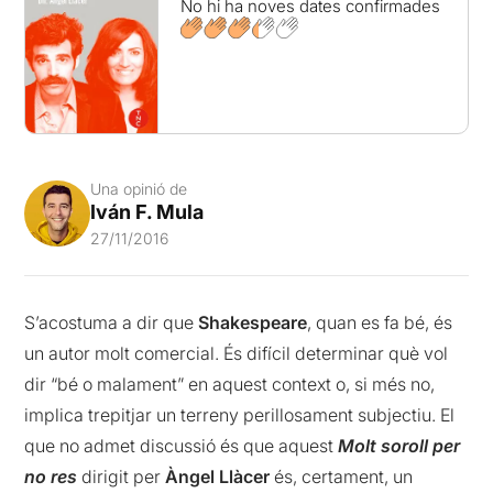
No hi ha noves dates confirmades
Una opinió de
Iván F. Mula
27/11/2016
S’acostuma a dir que
Shakespeare
, quan es fa bé, és
un autor molt comercial. És difícil determinar què vol
dir “bé o malament” en aquest context o, si més no,
implica trepitjar un terreny perillosament subjectiu. El
que no admet discussió és que aquest
Molt soroll per
no res
dirigit per
Àngel Llàcer
és, certament, un