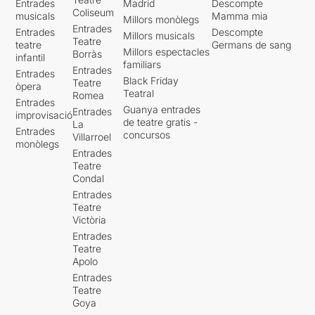
Entrades
Madrid
Descompte
Coliseum
musicals
Mamma mia
Millors monòlegs
Entrades
Entrades
Descompte
Millors musicals
Teatre
teatre
Germans de sang
Millors espectacles
Borràs
infantil
familiars
Entrades
Entrades
Black Friday
Teatre
òpera
Teatral
Romea
Entrades
Guanya entrades
Entrades
improvisació
de teatre gratis -
La
Entrades
concursos
Villarroel
monòlegs
Entrades
Teatre
Condal
Entrades
Teatre
Victòria
Entrades
Teatre
Apolo
Entrades
Teatre
Goya