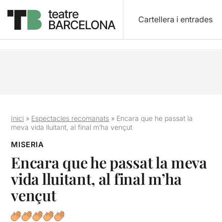
Cartellera i entrades
Inici
»
Espectacles recomanats
»
Encara que he passat la
meva vida lluitant, al final m’ha vençut
MISERIA
Encara que he passat la meva
vida lluitant, al final m’ha
vençut