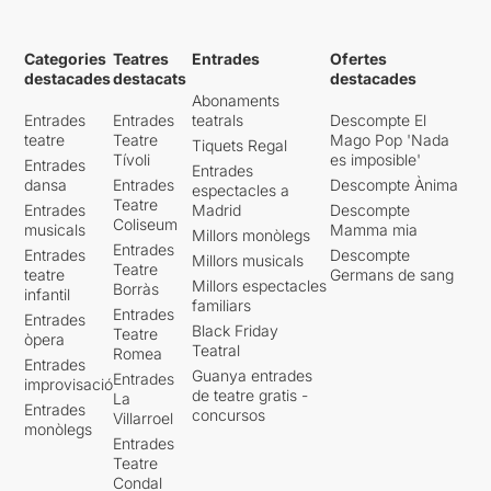
Categories
Teatres
Entrades
Ofertes
destacades
destacats
destacades
Abonaments
Entrades
Entrades
teatrals
Descompte El
teatre
Teatre
Mago Pop 'Nada
Tiquets Regal
Tívoli
es imposible'
Entrades
Entrades
dansa
Entrades
Descompte Ànima
espectacles a
Teatre
Entrades
Madrid
Descompte
Coliseum
musicals
Mamma mia
Millors monòlegs
Entrades
Entrades
Descompte
Millors musicals
Teatre
teatre
Germans de sang
Millors espectacles
Borràs
infantil
familiars
Entrades
Entrades
Black Friday
Teatre
òpera
Teatral
Romea
Entrades
Guanya entrades
Entrades
improvisació
de teatre gratis -
La
Entrades
concursos
Villarroel
monòlegs
Entrades
Teatre
Condal