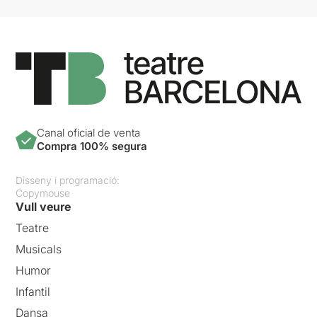
Canal oficial de venta
Compra 100% segura
Disseny i programació:
Copymouse
Vull veure
Teatre
Musicals
Humor
Infantil
Dansa