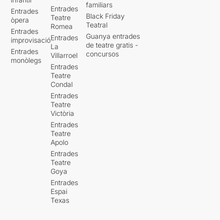
familiars
Entrades
Entrades
Black Friday
Teatre
òpera
Teatral
Romea
Entrades
Guanya entrades
Entrades
improvisació
de teatre gratis -
La
Entrades
concursos
Villarroel
monòlegs
Entrades
Teatre
Condal
Entrades
Teatre
Victòria
Entrades
Teatre
Apolo
Entrades
Teatre
Goya
Entrades
Espai
Texas