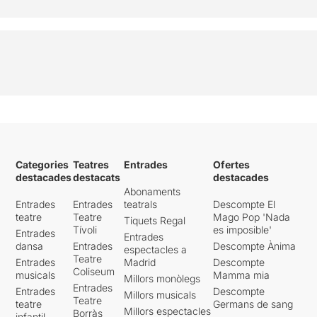
Categories
Teatres
Entrades
Ofertes
destacades
destacats
destacades
Abonaments
Entrades
Entrades
teatrals
Descompte El
teatre
Teatre
Mago Pop 'Nada
Tiquets Regal
Tívoli
es imposible'
Entrades
Entrades
dansa
Entrades
Descompte Ànima
espectacles a
Teatre
Entrades
Madrid
Descompte
Coliseum
musicals
Mamma mia
Millors monòlegs
Entrades
Entrades
Descompte
Millors musicals
Teatre
teatre
Germans de sang
Millors espectacles
Borràs
infantil