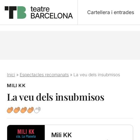
Cartellera i entrades
Inici
»
Espectacles recomanats
»
La veu dels insubmisos
MILI KK
La veu dels insubmisos
Mili KK