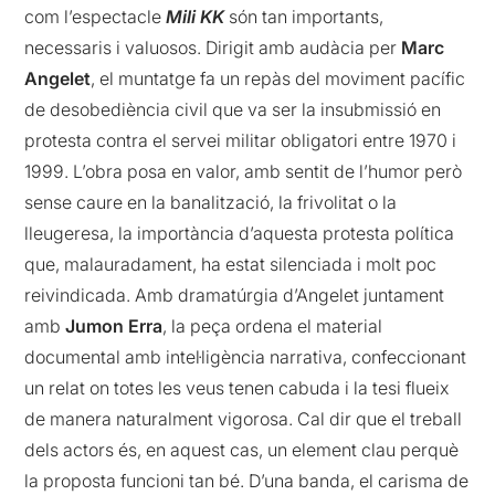
com l’espectacle
Mili KK
són tan importants,
necessaris i valuosos. Dirigit amb audàcia per
Marc
Angelet
, el muntatge fa un repàs del moviment pacífic
de desobediència civil que va ser la insubmissió en
protesta contra el servei militar obligatori entre 1970 i
1999. L’obra posa en valor, amb sentit de l’humor però
sense caure en la banalització, la frivolitat o la
lleugeresa, la importància d’aquesta protesta política
que, malauradament, ha estat silenciada i molt poc
reivindicada. Amb dramatúrgia d’Angelet juntament
amb
Jumon Erra
, la peça ordena el material
documental amb intel·ligència narrativa, confeccionant
un relat on totes les veus tenen cabuda i la tesi flueix
de manera naturalment vigorosa. Cal dir que el treball
dels actors és, en aquest cas, un element clau perquè
la proposta funcioni tan bé. D’una banda, el carisma de