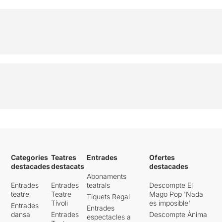
Categories
Teatres
Entrades
Ofertes
destacades
destacats
destacades
Abonaments
Entrades
Entrades
teatrals
Descompte El
teatre
Teatre
Mago Pop 'Nada
Tiquets Regal
Tívoli
es imposible'
Entrades
Entrades
dansa
Entrades
Descompte Ànima
espectacles a