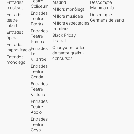
Teatre
Entrades
Madrid
Descompte
Coliseum
musicals
Mamma mia
Millors monòlegs
Entrades
Entrades
Descompte
Millors musicals
Teatre
teatre
Germans de sang
Millors espectacles
Borràs
infantil
familiars
Entrades
Entrades
Black Friday
Teatre
òpera
Teatral
Romea
Entrades
Guanya entrades
Entrades
improvisació
de teatre gratis -
La
Entrades
concursos
Villarroel
monòlegs
Entrades
Teatre
Condal
Entrades
Teatre
Victòria
Entrades
Teatre
Apolo
Entrades
Teatre
Goya