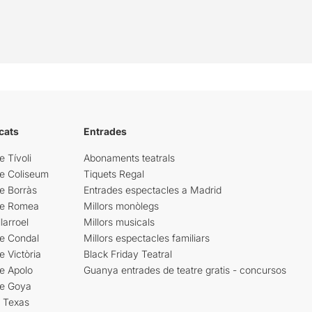
cats
Entrades
e Tívoli
Abonaments teatrals
re Coliseum
Tiquets Regal
e Borràs
Entrades espectacles a Madrid
re Romea
Millors monòlegs
larroel
Millors musicals
re Condal
Millors espectacles familiars
e Victòria
Black Friday Teatral
e Apolo
Guanya entrades de teatre gratis - concursos
re Goya
i Texas