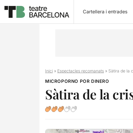
Cartellera i entrades
Inici
»
Espectacles recomanats
»
Sàtira de la cr
MICROPORNO POR DINERO
Sàtira de la cris