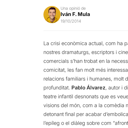
Una opinió de
Iván F. Mula
19/10/2014
La crisi econòmica actual, com ha pa
nostres dramaturgs, escriptors i cin
comercials s’han trobat en la necessita
comicitat, les fan molt més interessa
relacions familiars i humanes, molt d
profunditat.
Pablo Álvarez
, autor i
teatre infantil desnonats que es veu
visions del món, com a la comèdia mé
detonant final per acabar d’embolic
l’epíleg o el diàleg sobre com “afro