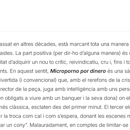
ssat en altres dècades, està marcant tota una manera d
eastes. La part positiva (per dir-ho d’alguna manera) é
t d’adquirir un nou to crític, reivindicatiu, cru i, fins i
nts. En aquest sentit,
Microporno por dinero
és una sàt
ivertida (i convencional) que, amb el rerefons de la cri
 director de la peça, juga amb intel·ligència amb uns pe
en obligats a viure amb un banquer i la seva dona) on el
s clàssica, esclaten des del primer minut. El tercer el
ar la troca com cal i com s’espera, donant les escenes
ntar un cony”. Malauradament, en comptes de limitar-se 