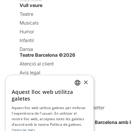
Vull veure
Teatre
Musicals
Humor
Infantil
Dansa
Teatre Barcelona ©2026
Atenció al client
Avís legal
×
Política de privacitat
Política de cookies
Aquest lloc web utilitza
CATALAN
galetes
Condicions d’ús
SPANISH
Comunicacions comercials i Newsletter
Aquest lloc web utilitza galetes per millorar
l'experiència de l'usuari. En utilitzar el
Anuncia’t
nostre lloc web, accepteu totes les galetes
Vull rebre la newsletter de Teatre Barcelona amb 
d’acord amb la nostra Política de galetes.
Llegir-ne més