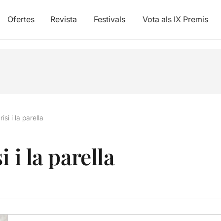
Ofertes
Revista
Festivals
Vota als IX Premis
isi i la parella
i i la parella