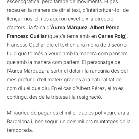
escenogràfica, però també de moviments. El pes
recau en la manera de dir el text, d’interioritzar-lo i de
llençar-nos-el, i és aquí on excel·leix la direcció
d’actors i la feina d’
Àurea Màrquez
,
Albert Pérez
i
Francesc Cuéllar
(que s’alterna amb en
Carles Roig
).
Francesc Cuéllar diu el text en una mena de discórrer
fluid que té més a veure amb la manera com pensem
que amb la manera com parlem. El personatge de
l’Àurea Màrquez fa sortir el dolor i la rancúnia des del
més profund d’ell mateix gràcies a la naturalitat de
com diu el que diu. En el cas d’Albert Pérez, el to és
contingu, des de la tristesa i la resignació.
M’hauríeu de pagar és el millor que es pot veure ara a
Barcelona i, ben segur, un dels millors muntatges de la
temporada.