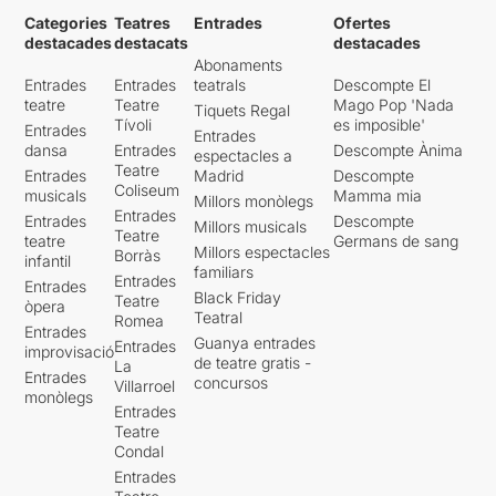
Categories
Teatres
Entrades
Ofertes
destacades
destacats
destacades
Abonaments
Entrades
Entrades
teatrals
Descompte El
teatre
Teatre
Mago Pop 'Nada
Tiquets Regal
Tívoli
es imposible'
Entrades
Entrades
dansa
Entrades
Descompte Ànima
espectacles a
Teatre
Entrades
Madrid
Descompte
Coliseum
musicals
Mamma mia
Millors monòlegs
Entrades
Entrades
Descompte
Millors musicals
Teatre
teatre
Germans de sang
Millors espectacles
Borràs
infantil
familiars
Entrades
Entrades
Black Friday
Teatre
òpera
Teatral
Romea
Entrades
Guanya entrades
Entrades
improvisació
de teatre gratis -
La
Entrades
concursos
Villarroel
monòlegs
Entrades
Teatre
Condal
Entrades