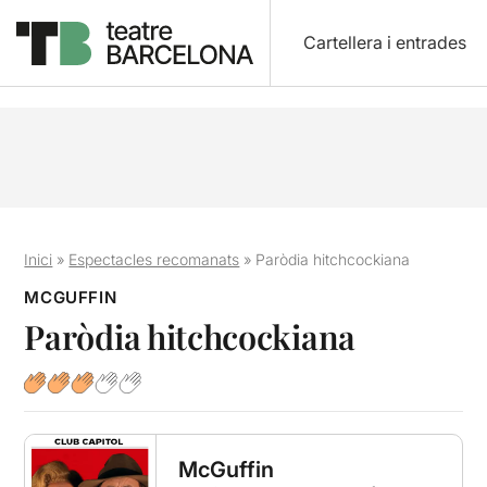
Cartellera i entrades
Inici
»
Espectacles recomanats
»
Paròdia hitchcockiana
MCGUFFIN
Paròdia hitchcockiana
McGuffin