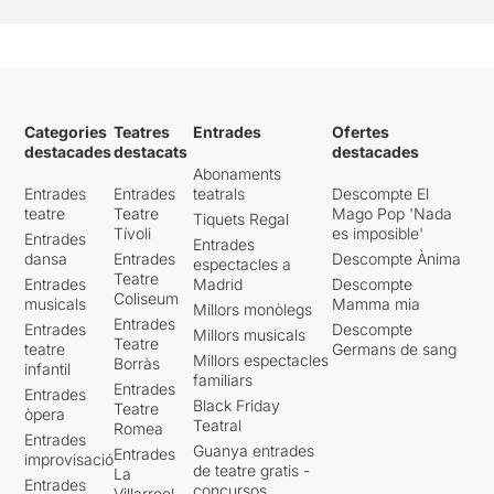
Categories
Teatres
Entrades
Ofertes
destacades
destacats
destacades
Abonaments
Entrades
Entrades
teatrals
Descompte El
teatre
Teatre
Mago Pop 'Nada
Tiquets Regal
Tívoli
es imposible'
Entrades
Entrades
dansa
Entrades
Descompte Ànima
espectacles a
Teatre
Entrades
Madrid
Descompte
Coliseum
musicals
Mamma mia
Millors monòlegs
Entrades
Entrades
Descompte
Millors musicals
Teatre
teatre
Germans de sang
Millors espectacles
Borràs
infantil
familiars
Entrades
Entrades
Black Friday
Teatre
òpera
Teatral
Romea
Entrades
Guanya entrades
Entrades
improvisació
de teatre gratis -
La
Entrades
concursos
Villarroel