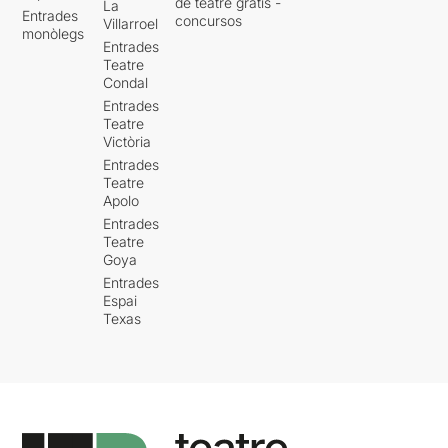
de teatre gratis -
La
Entrades
concursos
Villarroel
monòlegs
Entrades
Teatre
Condal
Entrades
Teatre
Victòria
Entrades
Teatre
Apolo
Entrades
Teatre
Goya
Entrades
Espai
Texas