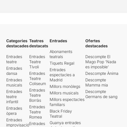
Categories
Teatres
Entrades
Ofertes
destacades
destacats
destacades
Abonaments
Entrades
Entrades
teatrals
Descompte El
teatre
Teatre
Mago Pop 'Nada
Tiquets Regal
Tívoli
es imposible'
Entrades
Entrades
dansa
Entrades
Descompte Ànima
espectacles a
Teatre
Entrades
Madrid
Descompte
Coliseum
musicals
Mamma mia
Millors monòlegs
Entrades
Entrades
Descompte
Millors musicals
Teatre
teatre
Germans de sang
Millors espectacles
Borràs
infantil
familiars
Entrades
Entrades
Black Friday
Teatre
òpera
Teatral
Romea
Entrades
Guanya entrades
Entrades
improvisació