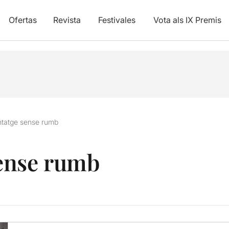
Ofertas
Revista
Festivales
Vota als IX Premis
tatge sense rumb
ense rumb