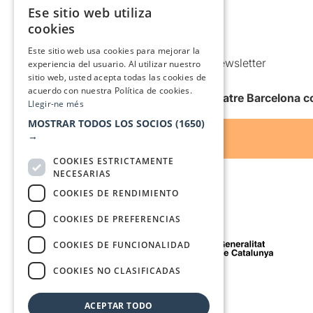
Política de privacidad
Ese sitio web utiliza
CATALAN
Política de Cookies
cookies
SPANISH
Condiciones de uso
Este sitio web usa cookies para mejorar la
Comunicaciones comerciales y Newsletter
experiencia del usuario. Al utilizar nuestro
sitio web, usted acepta todas las cookies de
Anuncia’t
acuerdo con nuestra Política de cookies.
Quiero recibir la newsletter de Teatre Barcelona
Llegir-ne més
MOSTRAR TODOS LOS SOCIOS
(1650)
→
COOKIES ESTRICTAMENTE
NECESARIAS
COOKIES DE RENDIMIENTO
COOKIES DE PREFERENCIAS
Con el apoyo de
COOKIES DE FUNCIONALIDAD
COOKIES NO CLASIFICADAS
Medio de comunicación asociado a
ACEPTAR TODO