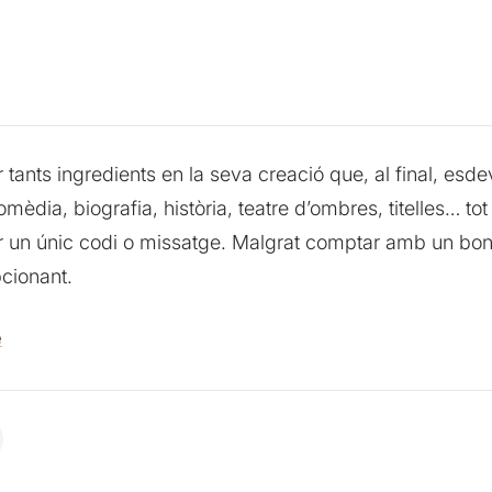
r tants ingredients en la seva creació que, al final, es
omèdia, biografia, història, teatre d’ombres, titelles… t
 un únic codi o missatge. Malgrat comptar amb un bon p
pcionant.
e