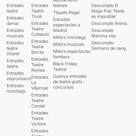
Entrades
Entrades
teatrals
Descompte El
teatre
Teatre
Mago Pop 'Nada
Tiquets Regal
Tívoli
es imposible'
Entrades
Entrades
dansa
Entrades
Descompte Ànima
espectacles a
Teatre
Entrades
Madrid
Descompte
Coliseum
musicals
Mamma mia
Millors monòlegs
Entrades
Entrades
Descompte
Millors musicals
Teatre
teatre
Germans de sang
Millors espectacles
Borràs
infantil
familiars
Entrades
Entrades
Black Friday
Teatre
òpera
Teatral
Romea
Entrades
Guanya entrades
Entrades
improvisació
de teatre gratis -
La
Entrades
concursos
Villarroel
monòlegs
Entrades
Teatre
Condal
Entrades
Teatre
Victòria
Entrades