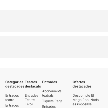
Categories
Teatres
Entrades
Ofertes
destacades
destacats
destacades
Abonaments
Entrades
Entrades
teatrals
Descompte El
teatre
Teatre
Mago Pop 'Nada
Tiquets Regal
Tívoli
es imposible'
Entrades
Entrades