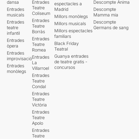
dansa
Entrades
Descompte Ànima
espectacles a
Teatre
Entrades
Madrid
Descompte
Coliseum
musicals
Mamma mia
Millors monòlegs
Entrades
Entrades
Descompte
Millors musicals
Teatre
teatre
Germans de sang
Millors espectacles
Borràs
infantil
familiars
Entrades
Entrades
Black Friday
Teatre
òpera
Teatral
Romea
Entrades
Guanya entrades
Entrades
improvisació
de teatre gratis -
La
Entrades
concursos
Villarroel
monòlegs
Entrades
Teatre
Condal
Entrades
Teatre
Victòria
Entrades
Teatre
Apolo
Entrades
Teatre