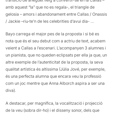
transició de aneguet lleig a convertir-se en la Callas –
amb aquest “la” que no es regala-, el triangle de
gelosia – amors i abandonament entre Callas / Onassis
/ Jackie –riu-te’n de les celebrities d’avui dia- …
Bayo carrega el major pes de la proposta i si bé es
nota que és el seu debut com a actriu de text, acabem
veient a Callas a l’escenari. L’acompanyen 3 alumnes i
un pianista, que no queden eclipsats per ella ja que, un
altre exemple de l’autenticitat de la proposta, la seva
qualitat artística és altíssima (Júlia Jové, per exemple,
és una perfecta alumna que encara veu la professió
com un joc mentre que Anna Alborch aspira a ser una
diva).
A destacar, per magnífica, la vocalització i projecció
de la veu (sobra dir-ho) i el disseny sonor, dels que