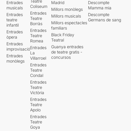
Teatre
Entrades
Madrid
Descompte
Coliseum
musicals
Mamma mia
Millors monòlegs
Entrades
Entrades
Descompte
Millors musicals
Teatre
teatre
Germans de sang
Millors espectacles
Borràs
infantil
familiars
Entrades
Entrades
Black Friday
Teatre
òpera
Teatral
Romea
Entrades
Guanya entrades
Entrades
improvisació
de teatre gratis -
La
Entrades
concursos
Villarroel
monòlegs
Entrades
Teatre
Condal
Entrades
Teatre
Victòria
Entrades
Teatre
Apolo
Entrades
Teatre
Goya