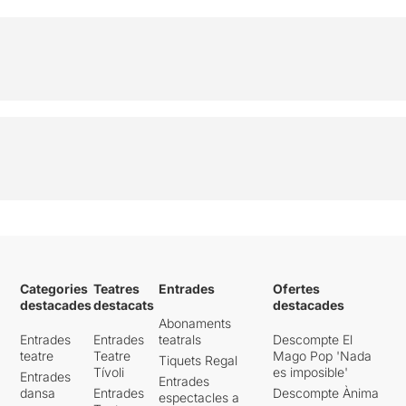
Categories
Teatres
Entrades
Ofertes
destacades
destacats
destacades
Abonaments
Entrades
Entrades
teatrals
Descompte El
teatre
Teatre
Mago Pop 'Nada
Tiquets Regal
Tívoli
es imposible'
Entrades
Entrades
dansa
Entrades
Descompte Ànima
espectacles a