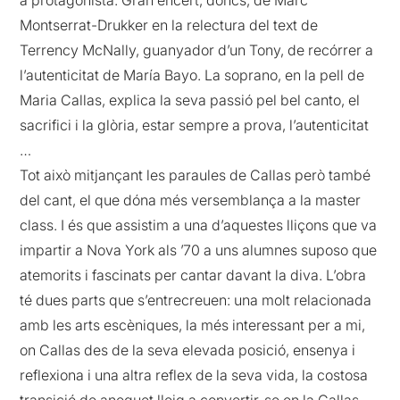
a protagonista. Gran encert, doncs, de Marc
Montserrat-Drukker en la relectura del text de
Terrency McNally, guanyador d’un Tony, de recórrer a
l’autenticitat de María Bayo. La soprano, en la pell de
Maria Callas, explica la seva passió pel bel canto, el
sacrifici i la glòria, estar sempre a prova, l’autenticitat
…
Tot això mitjançant les paraules de Callas però també
del cant, el que dóna més versemblança a la master
class. I és que assistim a una d’aquestes lliçons que va
impartir a Nova York als ’70 a uns alumnes suposo que
atemorits i fascinats per cantar davant la diva. L’obra
té dues parts que s’entrecreuen: una molt relacionada
amb les arts escèniques, la més interessant per a mi,
on Callas des de la seva elevada posició, ensenya i
reflexiona i una altra reflex de la seva vida, la costosa