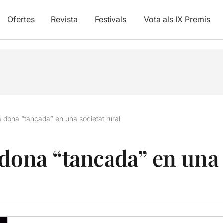
Ofertes
Revista
Festivals
Vota als IX Premis
a dona “tancada” en una societat rural
dona “tancada” en una 