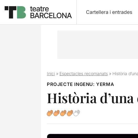
Cartellera i entrades
Inici
»
Espectacles recomanats
»
Història d’un
PROJECTE INGENU: YERMA
Història d’una 