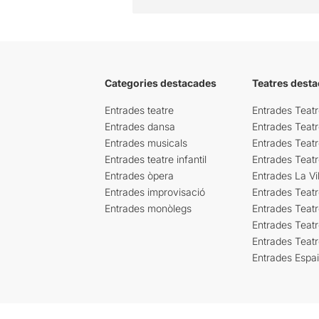
Categories destacades
Teatres desta
Entrades teatre
Entrades Teatr
Entrades dansa
Entrades Teat
Entrades musicals
Entrades Teatr
Entrades teatre infantil
Entrades Teat
Entrades òpera
Entrades La Vil
Entrades improvisació
Entrades Teat
Entrades monòlegs
Entrades Teatr
Entrades Teatr
Entrades Teat
Entrades Espa