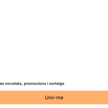
les novetats, promocions i sorteigs
Unir-me