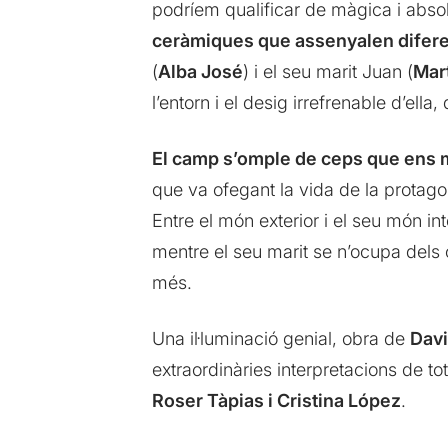
podríem qualificar de màgica i abso
ceràmiques que assenyalen diferents
(
Alba José
) i el seu marit Juan (
Mart
l’entorn i el desig irrefrenable d’el
El camp s’omple de ceps que ens mo
que va ofegant la vida de la protagon
Entre el món exterior i el seu món i
mentre el seu marit se n’ocupa dels
més.
Una il·luminació genial, obra de
Davi
extraordinàries interpretacions de to
Roser Tàpias i Cristina López
.