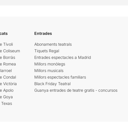
cats
Entrades
e Tívoli
Abonaments teatrals
re Coliseum
Tiquets Regal
e Borràs
Entrades espectacles a Madrid
re Romea
Millors monòlegs
larroel
Millors musicals
re Condal
Millors espectacles familiars
e Victòria
Black Friday Teatral
e Apolo
Guanya entrades de teatre gratis - concursos
re Goya
i Texas