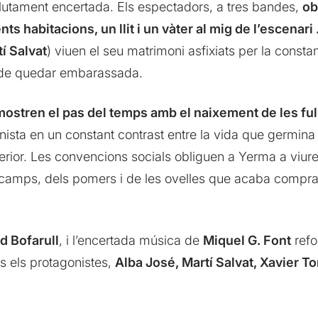
lutament encertada. Els espectadors, a tres bandes,
ob
 habitacions, un llit i un vàter al mig de l’escenari
í Salvat
) viuen el seu matrimoni asfixiats per la consta
la, de quedar embarassada.
stren el pas del temps amb el naixement de les fulle
ista en un constant contrast entre la vida que germina al 
nterior. Les convencions socials obliguen a Yerma a viur
 camps, dels pomers i de les ovelles que acaba compran
d Bofarull
, i l’encertada música de
Miquel G. Font
refo
ts els protagonistes,
Alba José, Martí Salvat, Xavier To