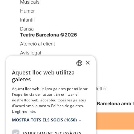
Musicals
Humor
Infantil
Dansa
Teatre Barcelona ©2026
Atenció al client
Avís legal
×
Política de privacitat
Política de cookies
Aquest lloc web utilitza
CATALAN
galetes
Condicions d’ús
SPANISH
Comunicacions comercials i Newsletter
Aquest lloc web utilitza galetes per millorar
l'experiència de l'usuari. En utilitzar el
Anuncia’t
nostre lloc web, accepteu totes les galetes
Vull rebre la newsletter de Teatre Barcelona amb 
d’acord amb la nostra Política de galetes.
Llegir-ne més
MOSTRA TOTS ELS SOCIS
(1650) →
ESTRICTAMENT NECESSÀRIES