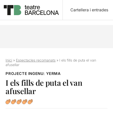
Cartellera i entrades
Inici
»
Espectacles recomanats
»
I els fills de puta el van
afusellar
PROJECTE INGENU: YERMA
I els fills de puta el van
afusellar