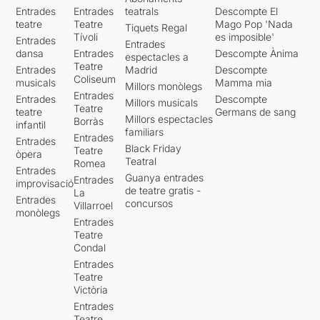
Entrades
Entrades
teatrals
Descompte El
teatre
Teatre
Mago Pop 'Nada
Tiquets Regal
Tívoli
es imposible'
Entrades
Entrades
dansa
Entrades
Descompte Ànima
espectacles a
Teatre
Entrades
Madrid
Descompte
Coliseum
musicals
Mamma mia
Millors monòlegs
Entrades
Entrades
Descompte
Millors musicals
Teatre
teatre
Germans de sang
Millors espectacles
Borràs
infantil
familiars
Entrades
Entrades
Black Friday
Teatre
òpera
Teatral
Romea
Entrades
Guanya entrades
Entrades
improvisació
de teatre gratis -
La
Entrades
concursos
Villarroel
monòlegs
Entrades
Teatre
Condal
Entrades
Teatre
Victòria
Entrades
Teatre