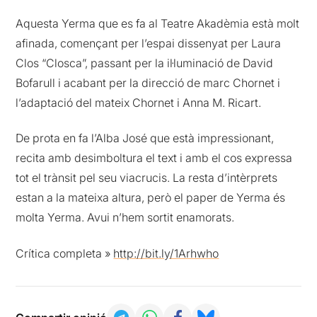
Aquesta Yerma que es fa al Teatre Akadèmia està molt
afinada, començant per l’espai dissenyat per Laura
Clos “Closca”, passant per la il·luminació de David
Bofarull i acabant per la direcció de marc Chornet i
l’adaptació del mateix Chornet i Anna M. Ricart.
De prota en fa l’Alba José que està impressionant,
recita amb desimboltura el text i amb el cos expressa
tot el trànsit pel seu viacrucis. La resta d’intèrprets
estan a la mateixa altura, però el paper de Yerma és
molta Yerma. Avui n’hem sortit enamorats.
Crítica completa »
http://bit.ly/1Arhwho