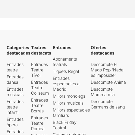
Categories
Teatres
Entrades
Ofertes
destacades
destacats
destacades
Abonaments
Entrades
Entrades
teatrals
Descompte El
teatre
Teatre
Mago Pop 'Nada
Tiquets Regal
Tívoli
es imposible'
Entrades
Entrades
dansa
Entrades
Descompte Ànima
espectacles a
Teatre
Entrades
Madrid
Descompte
Coliseum
musicals
Mamma mia
Millors monòlegs
Entrades
Entrades
Descompte
Millors musicals
Teatre
teatre
Germans de sang
Millors espectacles
Borràs
infantil
familiars
Entrades
Entrades
Black Friday
Teatre
òpera
Teatral
Romea
Entrades
Guanya entrades