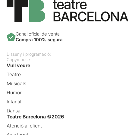
Canal oficial de venta
Compra 100% segura
Disseny i programació:
Copymouse
Vull veure
Teatre
Musicals
Humor
Infantil
Dansa
Teatre Barcelona ©2026
Atenció al client
Avís legal