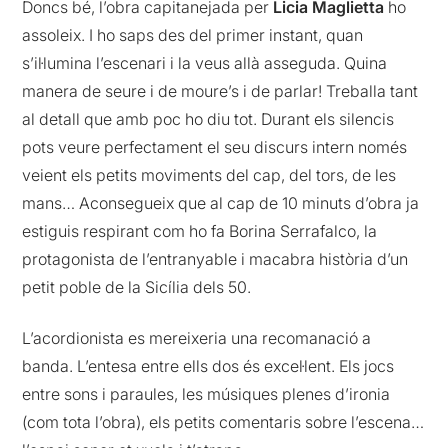
Doncs bé, l’obra capitanejada per
Licia Maglietta
ho
assoleix. I ho saps des del primer instant, quan
s’il·lumina l’escenari i la veus allà asseguda. Quina
manera de seure i de moure’s i de parlar! Treballa tant
al detall que amb poc ho diu tot. Durant els silencis
pots veure perfectament el seu discurs intern només
veient els petits moviments del cap, del tors, de les
mans… Aconsegueix que al cap de 10 minuts d’obra ja
estiguis respirant com ho fa Borina Serrafalco, la
protagonista de l’entranyable i macabra història d’un
petit poble de la Sicília dels 50.
L’acordionista es mereixeria una recomanació a
banda. L’entesa entre ells dos és excel·lent. Els jocs
entre sons i paraules, les músiques plenes d’ironia
(com tota l’obra), els petits comentaris sobre l’escena…