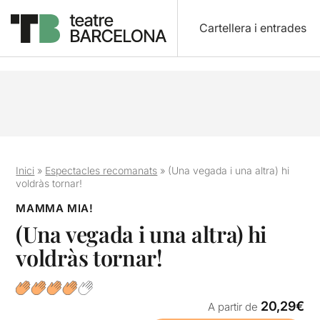
Cartellera i entrades
Inici
»
Espectacles recomanats
»
(Una vegada i una altra) hi
voldràs tornar!
MAMMA MIA!
(Una vegada i una altra) hi
voldràs tornar!
20,29€
A partir de