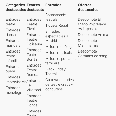
Categories
Teatres
Entrades
Ofertes
destacades
destacats
destacades
Abonaments
Entrades
Entrades
teatrals
Descompte El
teatre
Teatre
Mago Pop 'Nada
Tiquets Regal
Tívoli
es imposible'
Entrades
Entrades
dansa
Entrades
Descompte Ànima
espectacles a
Teatre
Entrades
Madrid
Descompte
Coliseum
musicals
Mamma mia
Millors monòlegs
Entrades
Entrades
Descompte
Millors musicals
Teatre
teatre
Germans de sang
Millors espectacles
Borràs
infantil
familiars
Entrades
Entrades
Black Friday
Teatre
òpera
Teatral
Romea
Entrades
Guanya entrades
Entrades
improvisació
de teatre gratis -
La
Entrades
concursos
Villarroel
monòlegs
Entrades
Teatre
Condal
Entrades
Teatre