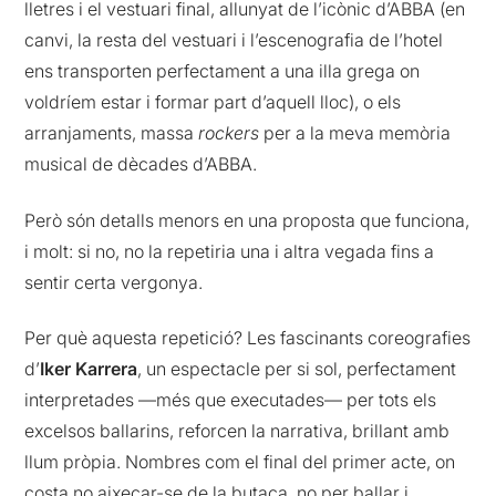
lletres i el vestuari final, allunyat de l’icònic d’ABBA (en
canvi, la resta del vestuari i l’escenografia de l’hotel
ens transporten perfectament a una illa grega on
voldríem estar i formar part d’aquell lloc), o els
arranjaments, massa
rockers
per a la meva memòria
musical de dècades d’ABBA.
Però són detalls menors en una proposta que funciona,
i molt: si no, no la repetiria una i altra vegada fins a
sentir certa vergonya.
Per què aquesta repetició? Les fascinants coreografies
d’
Iker Karrera
, un espectacle per si sol, perfectament
interpretades —més que executades— per tots els
excelsos ballarins, reforcen la narrativa, brillant amb
llum pròpia. Nombres com el final del primer acte, on
costa no aixecar-se de la butaca, no per ballar i