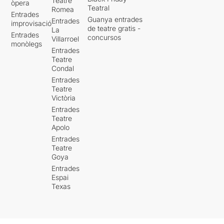
Teatre
òpera
Teatral
Romea
Entrades
Guanya entrades
Entrades
improvisació
de teatre gratis -
La
Entrades
concursos
Villarroel
monòlegs
Entrades
Teatre
Condal
Entrades
Teatre
Victòria
Entrades
Teatre
Apolo
Entrades
Teatre
Goya
Entrades
Espai
Texas