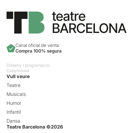
Canal oficial de venta
Compra 100% segura
Disseny i programació:
Copymouse
Vull veure
Teatre
Musicals
Humor
Infantil
Dansa
Teatre Barcelona ©2026