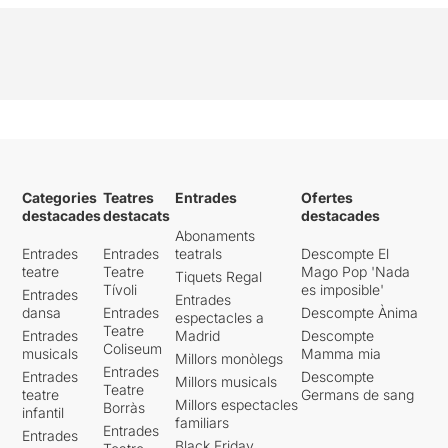
Categories
Teatres
Entrades
Ofertes
destacades
destacats
destacades
Abonaments
Entrades
Entrades
teatrals
Descompte El
teatre
Teatre
Mago Pop 'Nada
Tiquets Regal
Tívoli
es imposible'
Entrades
Entrades
dansa
Entrades
Descompte Ànima
espectacles a
Teatre
Entrades
Madrid
Descompte
Coliseum
musicals
Mamma mia
Millors monòlegs
Entrades
Entrades
Descompte
Millors musicals
Teatre
teatre
Germans de sang
Millors espectacles
Borràs
infantil
familiars
Entrades
Entrades
Black Friday