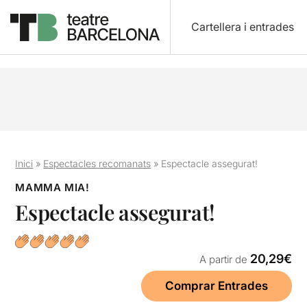
Cartellera i entrades
Inici
»
Espectacles recomanats
»
Espectacle assegurat!
MAMMA MIA!
Espectacle assegurat!
20,29€
A partir de
Comprar Entrades