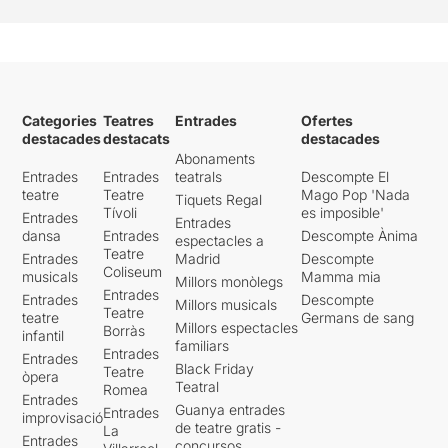
Categories
Teatres
Entrades
Ofertes
destacades
destacats
destacades
Abonaments
Entrades
Entrades
teatrals
Descompte El
teatre
Teatre
Mago Pop 'Nada
Tiquets Regal
Tívoli
es imposible'
Entrades
Entrades
dansa
Entrades
Descompte Ànima
espectacles a
Teatre
Entrades
Madrid
Descompte
Coliseum
musicals
Mamma mia
Millors monòlegs
Entrades
Entrades
Descompte
Millors musicals
Teatre
teatre
Germans de sang
Millors espectacles
Borràs
infantil
familiars
Entrades
Entrades
Black Friday
Teatre
òpera
Teatral
Romea
Entrades
Guanya entrades
Entrades
improvisació
de teatre gratis -
La
Entrades
concursos