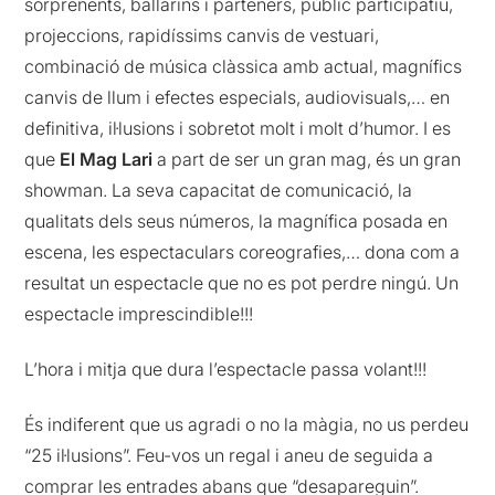
sorprenents, ballarins i parteners, públic participatiu,
projeccions, rapidíssims canvis de vestuari,
combinació de música clàssica amb actual, magnífics
canvis de llum i efectes especials, audiovisuals,… en
definitiva, il·lusions i sobretot molt i molt d’humor. I es
que
El Mag Lari
a part de ser un gran mag, és un gran
showman. La seva capacitat de comunicació, la
qualitats dels seus números, la magnífica posada en
escena, les espectaculars coreografies,… dona com a
resultat un espectacle que no es pot perdre ningú. Un
espectacle imprescindible!!!
L’hora i mitja que dura l’espectacle passa volant!!!
És indiferent que us agradi o no la màgia, no us perdeu
“25 il·lusions”. Feu-vos un regal i aneu de seguida a
comprar les entrades abans que “desapareguin”.