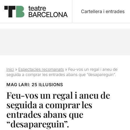
Cartellera i entrades
Inici
»
Espectacles recomanats
»
Feu-vos un regal i aneu de
seguida a comprar les entrades abans que “desapareguin”.
MAG LARI: 25 IL·LUSIONS
Feu-vos un regal i aneu de
seguida a comprar les
entrades abans que
“desapareguin”.