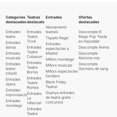
Categories
Teatres
Entrades
Ofertes
destacades
destacats
destacades
Abonaments
Entrades
Entrades
teatrals
Descompte El
teatre
Teatre
Mago Pop 'Nada
Tiquets Regal
Tívoli
es imposible'
Entrades
Entrades
dansa
Entrades
Descompte Ànima
espectacles a
Teatre
Entrades
Madrid
Descompte
Coliseum
musicals
Mamma mia
Millors monòlegs
Entrades
Entrades
Descompte
Millors musicals
Teatre
teatre
Germans de sang
Millors espectacles
Borràs
infantil
familiars
Entrades
Entrades
Black Friday
Teatre
òpera
Teatral
Romea
Entrades
Guanya entrades
Entrades
improvisació
de teatre gratis -
La
Entrades
concursos
Villarroel
monòlegs
Entrades
Teatre