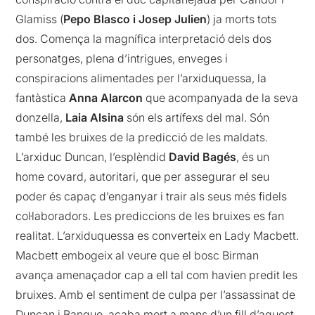
Glamiss (
Pepo Blasco i Josep Julien
) ja morts tots
dos. Comença la magnífica interpretació dels dos
personatges, plena d’intrigues, enveges i
conspiracions alimentades per l’arxiduquessa, la
fantàstica
Anna Alarcon
que acompanyada de la seva
donzella,
Laia Alsina
són els artífexs del mal. Són
també les bruixes de la predicció de les maldats.
L’arxiduc Duncan, l’esplèndid
David Bagés
, és un
home covard, autoritari, que per assegurar el seu
poder és capaç d’enganyar i trair als seus més fidels
col·laboradors. Les prediccions de les bruixes es fan
realitat. L’arxiduquessa es converteix en Lady Macbett.
Macbett embogeix al veure que el bosc Birman
avança amenaçador cap a ell tal com havien predit les
bruixes. Amb el sentiment de culpa per l’assassinat de
Duncan i Banquo, acaba mort a mans d’un fill d’aquest.