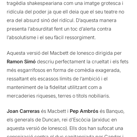
tragèdia shakespeariana com una imatge grotesca i
ridícula del poder ja que ell deia que el seu teatre no
era del absurd sinó del ridícul. D’aquesta manera
presenta l’absurditat fent un toc d’alerta contra
l’absolutisme i el seu fàcil ressorgiment.
Aquesta versió del Macbett de Ionesco dirigida per
Ramon Simó
descriu perfectament la crueltat i els fets
més esgarrifosos en forma de comèdia exagerada,
ressaltant els escassos límits de l’ambició i el
manteniment de la fidelitat utilitzant com a
mercaderies riqueses, terres o títols nobiliaris.
Joan Carreras
és Macbett i
Pep Ambrós
és Banquo,
els generals de Duncan, rei d’Escòcia (arxiduc en
aquesta versió de Ionesco). Ells dos han sufocat una
conspiració contra el duc capitanejada per Candor i