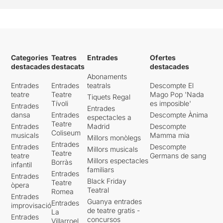
Categories
Teatres
Entrades
Ofertes
destacades
destacats
destacades
Abonaments
Entrades
Entrades
teatrals
Descompte El
teatre
Teatre
Mago Pop 'Nada
Tiquets Regal
Tívoli
es imposible'
Entrades
Entrades
dansa
Entrades
Descompte Ànima
espectacles a
Teatre
Entrades
Madrid
Descompte
Coliseum
musicals
Mamma mia
Millors monòlegs
Entrades
Entrades
Descompte
Millors musicals
Teatre
teatre
Germans de sang
Millors espectacles
Borràs
infantil
familiars
Entrades
Entrades
Black Friday
Teatre
òpera
Teatral
Romea
Entrades
Guanya entrades
Entrades
improvisació
de teatre gratis -
La
Entrades
concursos
Villarroel