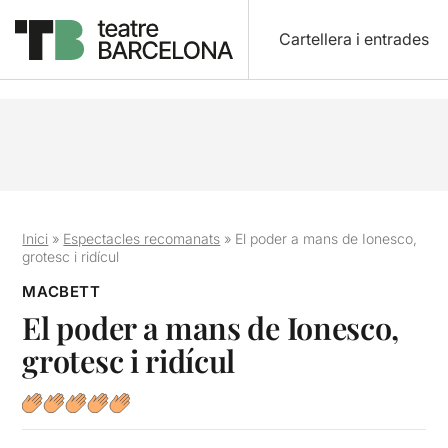
Cartellera i entrades
Inici
»
Espectacles recomanats
»
El poder a mans de Ionesco,
grotesc i ridícul
MACBETT
El poder a mans de Ionesco,
grotesc i ridícul