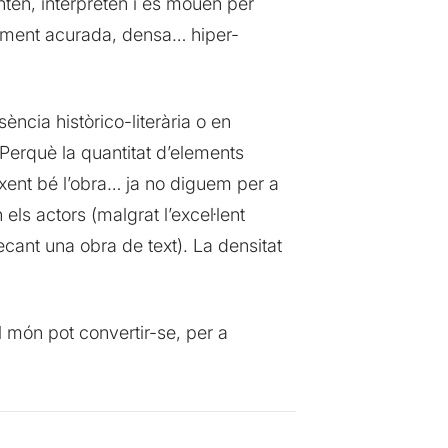
nten, interpreten i es mouen per
oviment acurada, densa… hiper-
ència històrico-literària o en
 Perquè la quantitat d’elements
ixent bé l’obra… ja no diguem per a
ls actors (malgrat l’excel·lent
xecant una obra de text). La densitat
el món pot convertir-se, per a