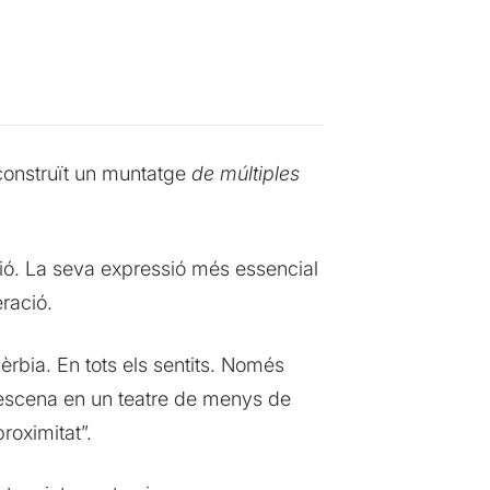
 construït un muntatge
de múltiples
ció. La seva expressió més essencial
eració.
rbia. En tots els sentits. Només
en escena en un teatre de menys de
roximitat”.