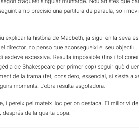
a segon d’aquest singular muntatge. Nou artistes que ca
 seguint amb precisió una partitura de paraula, so i m
.
u explicar la història de Macbeth, ja sigui en la seva ess
 del director, no penso que aconsegueixi el seu objectiu.
i esdevé excessiva. Resulta impossible (fins i tot cone
agèdia de Shakespeare per primer cop) seguir què diuen e
ment de la trama (fet, considero, essencial, si s’està ai
lguns moments. L’obra resulta esgotadora.
, i pereix pel mateix lloc per on destaca. El millor vi d
, després de la quarta copa.