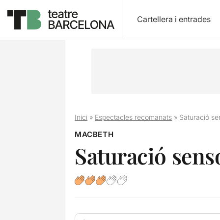
Cartellera i entrades
Inici
»
Espectacles recomanats
»
Saturació se
MACBETH
Saturació sens