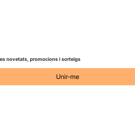
les novetats, promocions i sorteigs
Unir-me