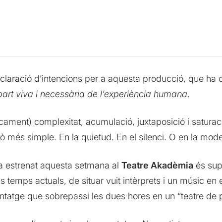
eclaració d’intencions per a aquesta producció, que ha
part viva i necessària de l’experiència humana
.
cament) complexitat, acumulació, juxtaposició i satura
llò més simple. En la quietud. En el silenci. O en la mod
a estrenat aquesta setmana al
Teatre Akadèmia
és supè
els temps actuals, de situar vuit intèrprets i un músic 
ntatge que sobrepassi les dues hores en un “teatre de p