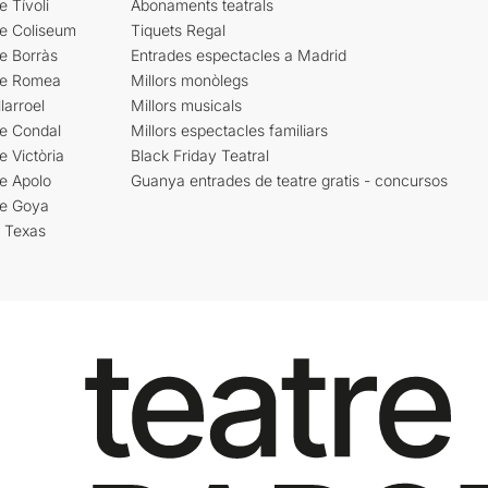
e Tívoli
Abonaments teatrals
re Coliseum
Tiquets Regal
e Borràs
Entrades espectacles a Madrid
re Romea
Millors monòlegs
larroel
Millors musicals
re Condal
Millors espectacles familiars
e Victòria
Black Friday Teatral
e Apolo
Guanya entrades de teatre gratis - concursos
re Goya
i Texas