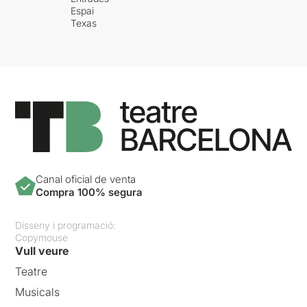
Espai
Texas
Canal oficial de venta
Compra 100% segura
Disseny i programació:
Copymouse
Vull veure
Teatre
Musicals