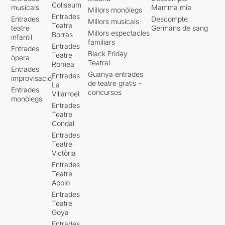
Coliseum
musicals
Mamma mia
Millors monòlegs
Entrades
Entrades
Descompte
Millors musicals
Teatre
teatre
Germans de sang
Millors espectacles
Borràs
infantil
familiars
Entrades
Entrades
Black Friday
Teatre
òpera
Teatral
Romea
Entrades
Guanya entrades
Entrades
improvisació
de teatre gratis -
La
Entrades
concursos
Villarroel
monòlegs
Entrades
Teatre
Condal
Entrades
Teatre
Victòria
Entrades
Teatre
Apolo
Entrades
Teatre
Goya
Entrades