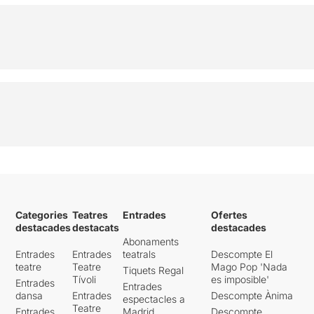
Categories
Teatres
Entrades
Ofertes
destacades
destacats
destacades
Abonaments
Entrades
Entrades
teatrals
Descompte El
teatre
Teatre
Mago Pop 'Nada
Tiquets Regal
Tívoli
es imposible'
Entrades
Entrades
dansa
Entrades
Descompte Ànima
espectacles a
Teatre
Entrades
Madrid
Descompte