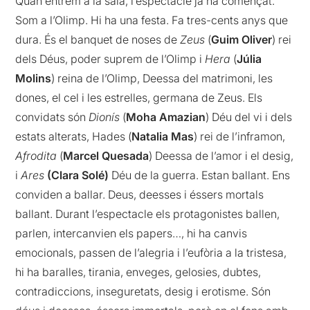
Quan entrem a la sala, l’espectacle ja ha començat.
Som a l’Olimp. Hi ha una festa. Fa tres-cents anys que
dura. És el banquet de noses de
Zeus
(
Guim Oliver
) rei
dels Déus, poder suprem de l’Olimp i
Hera
(
Júlia
Molins
) reina de l’Olimp, Deessa del matrimoni, les
dones, el cel i les estrelles, germana de Zeus. Els
convidats són
Dionís
(
Moha Amazian
) Déu del vi i dels
estats alterats, Hades (
Natalia Mas
) rei de l’inframon,
Afrodita
(
Marcel Quesada
) Deessa de l’amor i el desig,
i
Ares
(Clara Solé)
Déu de la guerra. Estan ballant. Ens
conviden a ballar. Deus, deesses i éssers mortals
ballant. Durant l’espectacle els protagonistes ballen,
parlen, intercanvien els papers…, hi ha canvis
emocionals, passen de l’alegria i l’eufòria a la tristesa,
hi ha baralles, tirania, enveges, gelosies, dubtes,
contradiccions, inseguretats, desig i erotisme. Són