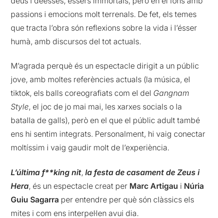
déus i deesses, éssers immortals, però en el fons amb
passions i emocions molt terrenals. De fet, els temes
que tracta l’obra són reflexions sobre la vida i l’ésser
humà, amb discursos del tot actuals.
M’agrada perquè és un espectacle dirigit a un públic
jove, amb moltes referències actuals (la música, el
tiktok, els balls coreografiats com el del
Gangnam
Style
, el joc de jo mai mai, les xarxes socials o la
batalla de galls), però en el que el públic adult també
ens hi sentim integrats. Personalment, hi vaig conectar
moltíssim i vaig gaudir molt de l’experiència.
L’última f**king nit
,
la festa de casament de Zeus i
Hera
, és un espectacle creat per
Marc Artigau
i
Núria
Guiu Sagarra
per entendre per què són clàssics els
mites i com ens interpel·len avui dia.