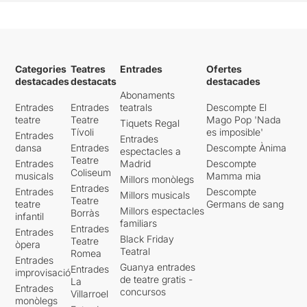
Categories
Teatres
Entrades
Ofertes
destacades
destacats
destacades
Abonaments
Entrades
Entrades
teatrals
Descompte El
teatre
Teatre
Mago Pop 'Nada
Tiquets Regal
Tívoli
es imposible'
Entrades
Entrades
dansa
Entrades
Descompte Ànima
espectacles a
Teatre
Entrades
Madrid
Descompte
Coliseum
musicals
Mamma mia
Millors monòlegs
Entrades
Entrades
Descompte
Millors musicals
Teatre
teatre
Germans de sang
Millors espectacles
Borràs
infantil
familiars
Entrades
Entrades
Black Friday
Teatre
òpera
Teatral
Romea
Entrades
Guanya entrades
Entrades
improvisació
de teatre gratis -
La
Entrades
concursos
Villarroel
monòlegs