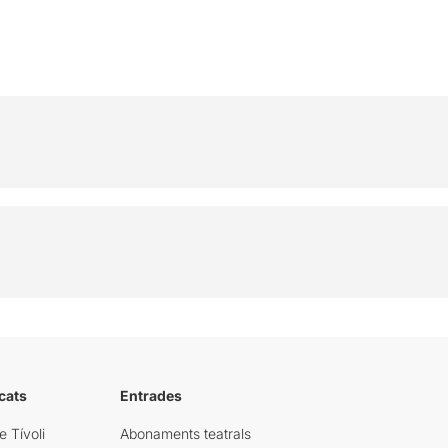
cats
Entrades
e Tívoli
Abonaments teatrals