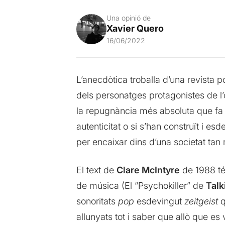
Una opinió de
Xavier Quero
16/06/2022
L’anecdòtica troballa d’una revista p
dels personatges protagonistes de l’
la repugnància més absoluta que fa qu
autenticitat o si s’han construït i e
per encaixar dins d’una societat tan
El text de
Clare McIntyre
de 1988 té 
de música (El “Psychokiller” de
Talk
sonoritats
pop
esdevingut
zeitgeist
q
allunyats tot i saber que allò que e