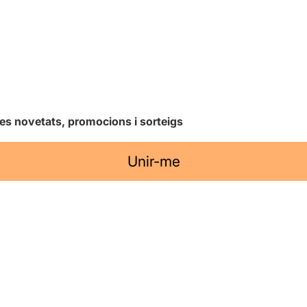
les novetats, promocions i sorteigs
Unir-me