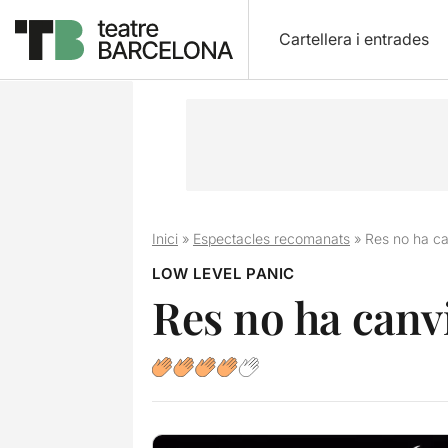
Cartellera i entrades
Inici
»
Espectacles recomanats
»
Res no ha ca
LOW LEVEL PANIC
Res no ha canvi