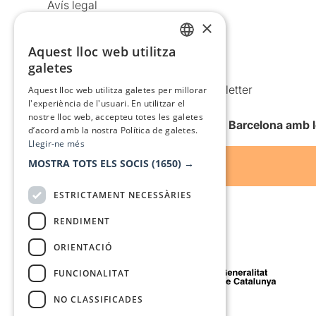
Avís legal
×
Política de privacitat
Política de cookies
Aquest lloc web utilitza
CATALAN
galetes
Condicions d’ús
SPANISH
Comunicacions comercials i Newsletter
Aquest lloc web utilitza galetes per millorar
l'experiència de l'usuari. En utilitzar el
Anuncia’t
nostre lloc web, accepteu totes les galetes
Vull rebre la newsletter de Teatre Barcelona amb 
d’acord amb la nostra Política de galetes.
Llegir-ne més
MOSTRA TOTS ELS SOCIS
(1650) →
ESTRICTAMENT NECESSÀRIES
RENDIMENT
ORIENTACIÓ
Amb el suport de
FUNCIONALITAT
NO CLASSIFICADES