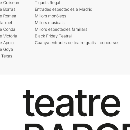
re Coliseum
Tiquets Regal
e Borràs
Entrades espectacles a Madrid
re Romea
Millors monòlegs
larroel
Millors musicals
re Condal
Millors espectacles familiars
e Victòria
Black Friday Teatral
e Apolo
Guanya entrades de teatre gratis - concursos
re Goya
i Texas