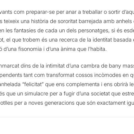
evants com preparar-se per anar a treballar o sortir d’a
s teixeix una història de sororitat barrejada amb anhels 
en les fantasies de cada un dels personatges, si és esd
ot, el que trobem és una recerca de la identitat basada 
 d’una fisonomia i d’una ànima que l’habita.
l emmarcat dins de la intimitat d’una cambra de bany m
pendents tant com transformat cossos incòmodes en què
anhelada “felicitat” que ens complementa i ens obrirà le
és que un simulacre per a fugir d’una societat que estre
otlles per a noves generacions que són exactament igua