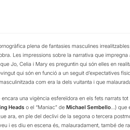
ornogràfica plena de fantasies masculines irrealitzables 
obra. Les impressions sobre la narrativa que impregna aq
e Jo, Celia i Mary es preguntin qui són elles en realitat
sdevingut qui són en funció a un seguit d’expectatives fís
 masculinitzada com era la dels vuitanta i que malaurad
encara una vigència esfereïdora en els fets narrats tot i
ing Heads
o el “Maniac” de
Michael Sembello
…) que 
ue ara, en ple del declivi de la segona o tercera post
s veu i es diu en escena és, malauradament, també de rab