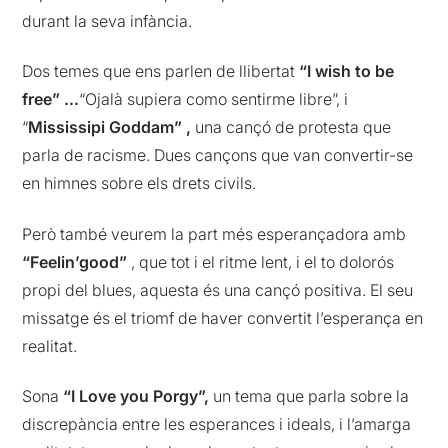
durant la seva infància.
Dos temes que ens parlen de llibertat
“I wish to be
free” …
“Ojalà supiera como sentirme libre”, i
“
Mississipi Goddam” ,
una cançó de protesta que
parla de racisme. Dues cançons que van convertir-se
en himnes sobre els drets civils.
Però també veurem la part més esperançadora amb
“Feelin’good”
, que tot i el ritme lent, i el to dolorós
propi del blues, aquesta és una cançó positiva. El seu
missatge és el triomf de haver convertit l’esperança en
realitat.
Sona
“I Love you Porgy”,
un tema que parla sobre la
discrepància entre les esperances i ideals, i l’amarga