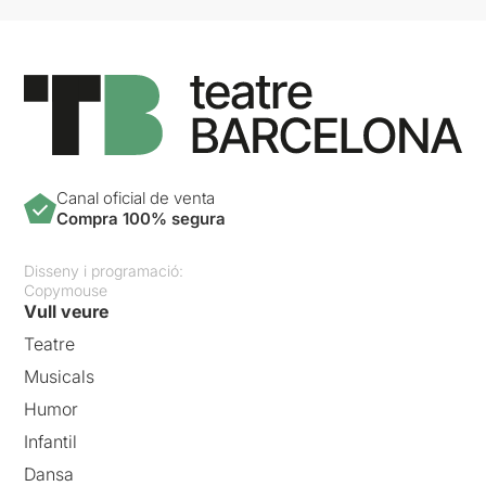
Canal oficial de venta
Compra 100% segura
Disseny i programació:
Copymouse
Vull veure
Teatre
Musicals
Humor
Infantil
Dansa