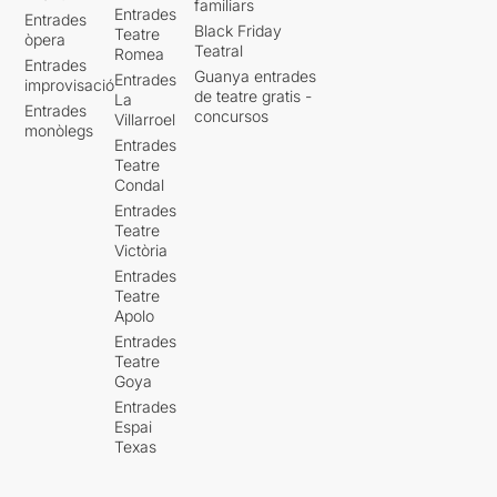
familiars
Entrades
Entrades
Black Friday
Teatre
òpera
Teatral
Romea
Entrades
Guanya entrades
Entrades
improvisació
de teatre gratis -
La
Entrades
concursos
Villarroel
monòlegs
Entrades
Teatre
Condal
Entrades
Teatre
Victòria
Entrades
Teatre
Apolo
Entrades
Teatre
Goya
Entrades
Espai
Texas