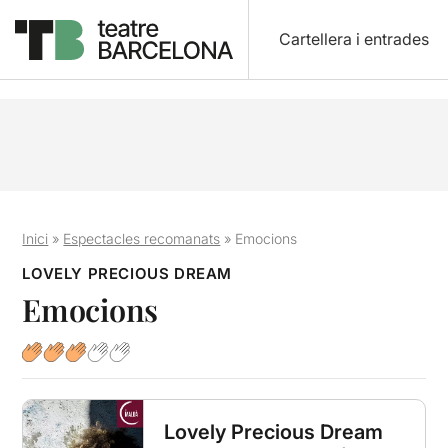
Cartellera i entrades
Inici
»
Espectacles recomanats
»
Emocions
LOVELY PRECIOUS DREAM
Emocions
Lovely Precious Dream