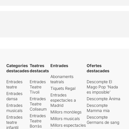
Categories
Teatres
Entrades
Ofertes
destacades
destacats
destacades
Abonaments
Entrades
Entrades
teatrals
Descompte El
teatre
Teatre
Mago Pop 'Nada
Tiquets Regal
Tívoli
es imposible'
Entrades
Entrades
dansa
Entrades
Descompte Ànima
espectacles a
Teatre
Entrades
Madrid
Descompte
Coliseum
musicals
Mamma mia
Millors monòlegs
Entrades
Entrades
Descompte
Millors musicals
Teatre
teatre
Germans de sang
Millors espectacles
Borràs
infantil