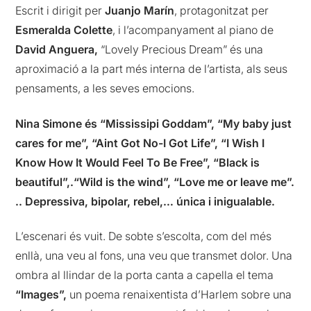
Escrit i dirigit per
Juanjo Marín
, protagonitzat per
Esmeralda Colette
, i l’acompanyament al piano de
David Anguera,
“Lovely Precious Dream” és una
aproximació a la part més interna de l’artista, als seus
pensaments, a les seves emocions.
Nina Simone és “Mississipi Goddam”, “My baby just
cares for me”, “Aint Got No-I Got Life”, “I Wish I
Know How It Would Feel To Be Free”, “Black is
beautiful”,.“Wild is the wind”, “Love me or leave me”.
.. Depressiva, bipolar, rebel,… única i inigualable.
L’escenari és vuit. De sobte s’escolta, com del més
enllà, una veu al fons, una veu que transmet dolor. Una
ombra al llindar de la porta canta a capella el tema
“Images”,
un poema renaixentista d’Harlem sobre una