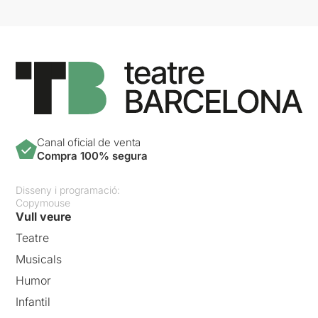
Canal oficial de venta
Compra 100% segura
Disseny i programació:
Copymouse
Vull veure
Teatre
Musicals
Humor
Infantil