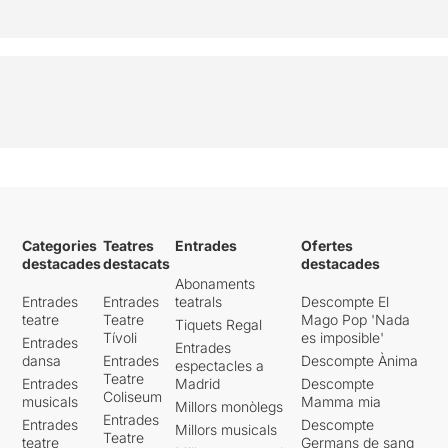
Categories
Teatres
Entrades
Ofertes
destacades
destacats
destacades
Abonaments
Entrades
Entrades
teatrals
Descompte El
teatre
Teatre
Mago Pop 'Nada
Tiquets Regal
Tívoli
es imposible'
Entrades
Entrades
dansa
Entrades
Descompte Ànima
espectacles a
Teatre
Entrades
Madrid
Descompte
Coliseum
musicals
Mamma mia
Millors monòlegs
Entrades
Entrades
Descompte
Millors musicals
Teatre
teatre
Germans de sang