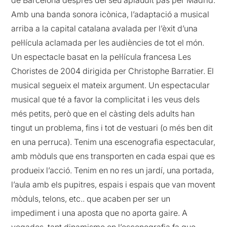
de Barcelona després del seu aplaudit pas per Madrid.
Amb una banda sonora icònica, l’adaptació a musical
arriba a la capital catalana avalada per l’èxit d’una
pel·lícula aclamada per les audiències de tot el món.
Un espectacle basat en la pel·lícula francesa Les
Choristes de 2004 dirigida per Christophe Barratier. El
musical segueix el mateix argument. Un espectacular
musical que té a favor la complicitat i les veus dels
més petits, però que en el càsting dels adults han
tingut un problema, fins i tot de vestuari (o més ben dit
en una perruca). Tenim una escenografia espectacular,
amb mòduls que ens transporten en cada espai que es
produeix l’acció. Tenim en no res un jardí, una portada,
l’aula amb els pupitres, espais i espais que van movent
mòduls, telons, etc.. que acaben per ser un
impediment i una aposta que no aporta gaire. A