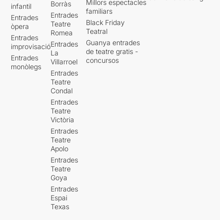
Millors espectacles
Borràs
infantil
familiars
Entrades
Entrades
Black Friday
Teatre
òpera
Teatral
Romea
Entrades
Guanya entrades
Entrades
improvisació
de teatre gratis -
La
Entrades
concursos
Villarroel
monòlegs
Entrades
Teatre
Condal
Entrades
Teatre
Victòria
Entrades
Teatre
Apolo
Entrades
Teatre
Goya
Entrades
Espai
Texas