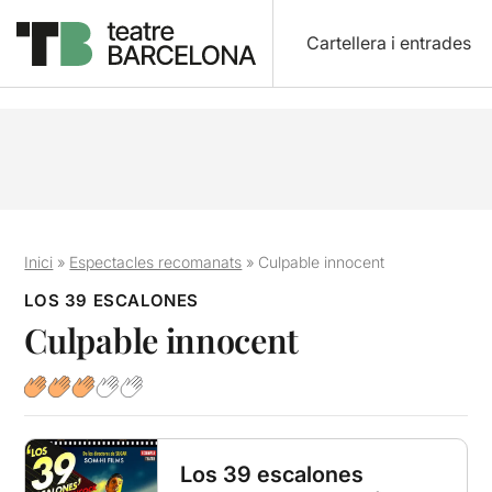
Cartellera i entrades
Inici
»
Espectacles recomanats
»
Culpable innocent
LOS 39 ESCALONES
Culpable innocent
Los 39 escalones