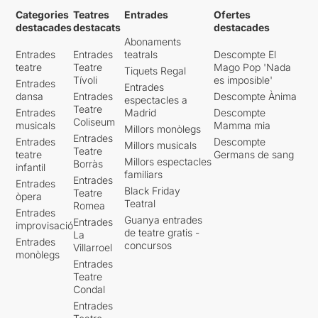
Categories
Teatres
Entrades
Ofertes
destacades
destacats
destacades
Abonaments
Entrades
Entrades
teatrals
Descompte El
teatre
Teatre
Mago Pop 'Nada
Tiquets Regal
Tívoli
es imposible'
Entrades
Entrades
dansa
Entrades
Descompte Ànima
espectacles a
Teatre
Entrades
Madrid
Descompte
Coliseum
musicals
Mamma mia
Millors monòlegs
Entrades
Entrades
Descompte
Millors musicals
Teatre
teatre
Germans de sang
Millors espectacles
Borràs
infantil
familiars
Entrades
Entrades
Black Friday
Teatre
òpera
Teatral
Romea
Entrades
Guanya entrades
Entrades
improvisació
de teatre gratis -
La
Entrades
concursos
Villarroel
monòlegs
Entrades
Teatre
Condal
Entrades