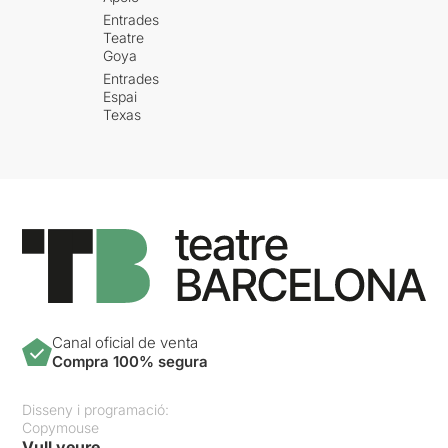
Entrades
Teatre
Goya
Entrades
Espai
Texas
Canal oficial de venta
Compra 100% segura
Disseny i programació:
Copymouse
Vull veure