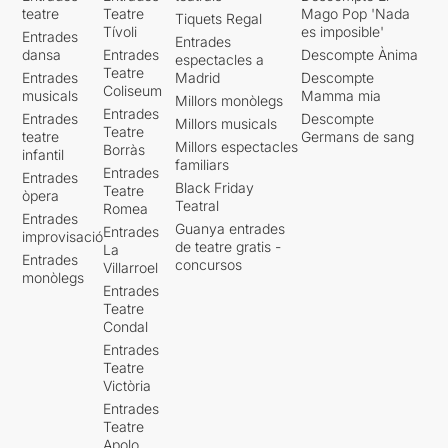
teatre
Teatre
Mago Pop 'Nada
Tiquets Regal
Tívoli
es imposible'
Entrades
Entrades
dansa
Entrades
Descompte Ànima
espectacles a
Teatre
Entrades
Madrid
Descompte
Coliseum
musicals
Mamma mia
Millors monòlegs
Entrades
Entrades
Descompte
Millors musicals
Teatre
teatre
Germans de sang
Millors espectacles
Borràs
infantil
familiars
Entrades
Entrades
Black Friday
Teatre
òpera
Teatral
Romea
Entrades
Guanya entrades
Entrades
improvisació
de teatre gratis -
La
Entrades
concursos
Villarroel
monòlegs
Entrades
Teatre
Condal
Entrades
Teatre
Victòria
Entrades
Teatre
Apolo