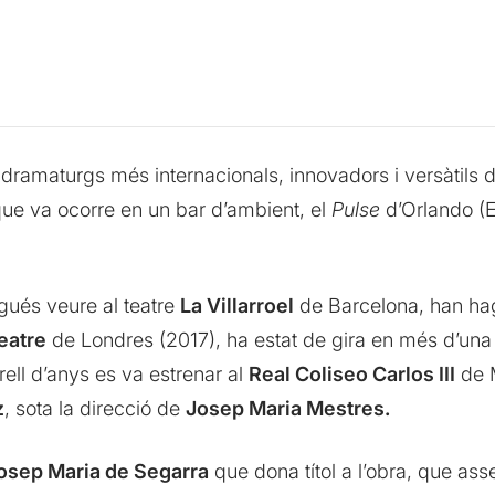
 dramaturgs més internacionals, innovadors i versàtils d
 que va ocorre en un bar d’ambient, el
Pulse
d’Orlando (E
ués veure al teatre
La Villarroel
de Barcelona, han hag
eatre
de Londres (2017), ha estat de gira en més d’una
rell d’anys es va estrenar al
Real Coliseo Carlos III
de M
z
, sota la direcció de
Josep Maria Mestres.
osep Maria de Segarra
que dona títol a l’obra, que as