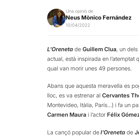
Una opinió de
Neus Mònico Fernández
10/04/2022
L’Oreneta
de
Guillem Clua
, un dels
actual, està inspirada en l’atemptat
qual van morir unes 49 persones.
Abans que aquesta meravella es pog
lloc, es va estrenar al
Cervantes Th
Montevideo, Itàlia, París…) i fa un pa
Carmen Maura
i l’actor
Félix Góme
La cançó popular de
l’Oreneta
de
J