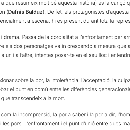
a que resumeix molt bé aquesta història) és la cançó q
ón (
Dafnis Balduz
). De fet, els protagonistes d’aquesta 
sencialment a escena, hi és present durant tota la repre
 drama. Passa de la cordialitat a l’enfrontament per ar
entre els dos personatges va in crescendo a mesura que 
a un i a l’altre, intentes posar-te en el seu lloc i enten
ionar sobre la por, la intolerància, l’acceptació, la culpa
bar el punt en comú entre les diferències generacional
r que transcendeix a la mort.
om la incomprensió, la por a saber i la por a dir, l’homo
i les pors. L’enfrontament i el punt d’unió entre dues m