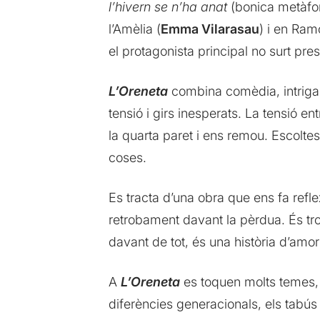
l’hivern se n’ha anat
(bonica metàfor
l’Amèlia (
Emma Vilarasau
) i en Ram
el protagonista principal no surt pre
L’Oreneta
combina comèdia, intriga i
tensió i girs inesperats. La tensió 
la quarta paret i ens remou. Escoltes 
coses.
Es tracta d’una obra que ens fa reflex
retrobament davant la pèrdua. És tro
davant de tot, és una història d’amo
A
L’Oreneta
es toquen molts temes, c
diferències generacionals, els tabús 