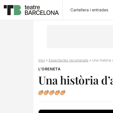
Cartellera i entrades
Inici
»
Espectacles recomanats
»
Una història
L'ORENETA
Una història d