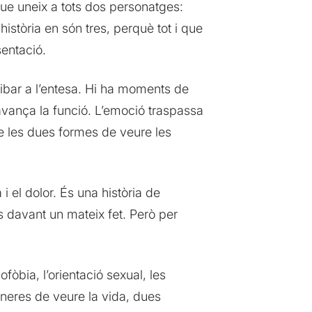
ue uneix a tots dos personatges:
història en són tres, perquè tot i que
sentació.
ribar a l’entesa. Hi ha moments de
avança la funció. L’emoció traspassa
dre les dues formes de veure les
 i el dolor. És una història de
s davant un mateix fet. Però per
fòbia, l’orientació sexual, les
aneres de veure la vida, dues