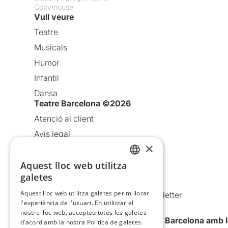
Copymouse
Vull veure
Teatre
Musicals
Humor
Infantil
Dansa
Teatre Barcelona ©2026
Atenció al client
Avís legal
×
Política de privacitat
Política de cookies
Aquest lloc web utilitza
CATALAN
galetes
Condicions d’ús
SPANISH
Aquest lloc web utilitza galetes per millorar
Comunicacions comercials i Newsletter
l'experiència de l'usuari. En utilitzar el
Anuncia’t
nostre lloc web, accepteu totes les galetes
Vull rebre la newsletter de Teatre Barcelona amb 
d’acord amb la nostra Política de galetes.