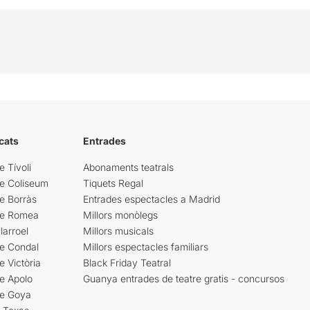
cats
Entrades
e Tívoli
Abonaments teatrals
re Coliseum
Tiquets Regal
e Borràs
Entrades espectacles a Madrid
re Romea
Millors monòlegs
larroel
Millors musicals
re Condal
Millors espectacles familiars
e Victòria
Black Friday Teatral
e Apolo
Guanya entrades de teatre gratis - concursos
re Goya