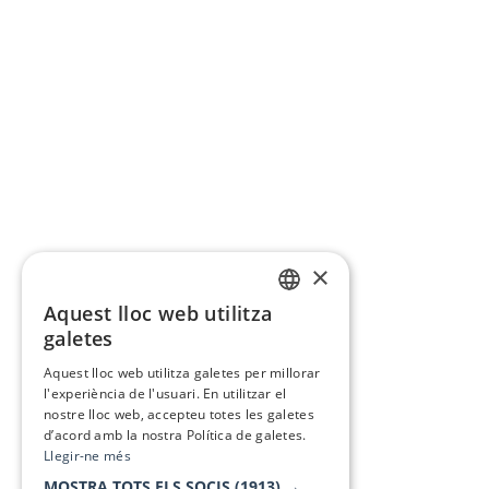
×
Aquest lloc web utilitza
CATALAN
galetes
SPANISH
Aquest lloc web utilitza galetes per millorar
l'experiència de l'usuari. En utilitzar el
nostre lloc web, accepteu totes les galetes
d’acord amb la nostra Política de galetes.
Llegir-ne més
MOSTRA TOTS ELS SOCIS
(1913) →