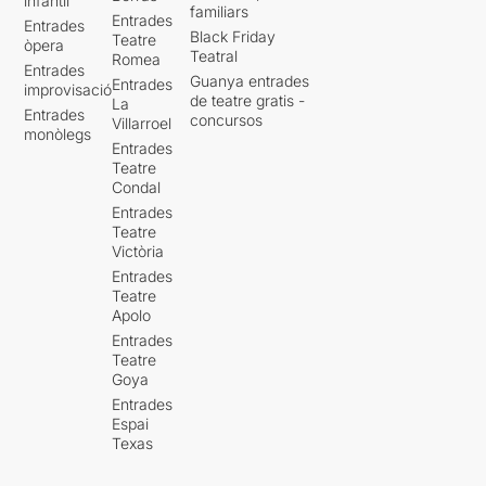
infantil
familiars
Entrades
Entrades
Black Friday
Teatre
òpera
Teatral
Romea
Entrades
Guanya entrades
Entrades
improvisació
de teatre gratis -
La
Entrades
concursos
Villarroel
monòlegs
Entrades
Teatre
Condal
Entrades
Teatre
Victòria
Entrades
Teatre
Apolo
Entrades
Teatre
Goya
Entrades
Espai
Texas