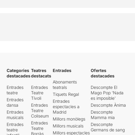
Categories
Teatres
Entrades
Ofertes
destacades
destacats
destacades
Abonaments
Entrades
Entrades
teatrals
Descompte El
teatre
Teatre
Mago Pop 'Nada
Tiquets Regal
Tívoli
es imposible'
Entrades
Entrades
dansa
Entrades
Descompte Ànima
espectacles a
Teatre
Entrades
Madrid
Descompte
Coliseum
musicals
Mamma mia
Millors monòlegs
Entrades
Entrades
Descompte
Millors musicals
Teatre
teatre
Germans de sang
Millors espectacles
Borràs