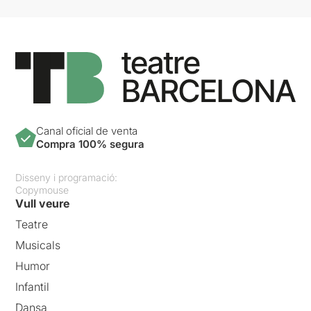
Canal oficial de venta
Compra 100% segura
Disseny i programació:
Copymouse
Vull veure
Teatre
Musicals
Humor
Infantil
Dansa