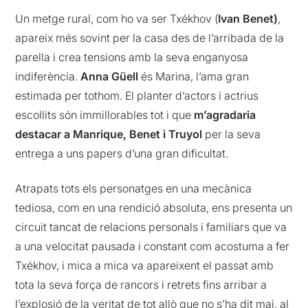
Un metge rural, com ho va ser Txékhov (
Ivan Benet)
,
apareix més sovint per la casa des de l’arribada de la
parella i crea tensions amb la seva enganyosa
indiferència.
Anna Güell
és Marina, l’ama gran
estimada per tothom. El planter d’actors i actrius
escollits són immillorables tot i que
m’agradaria
destacar a
Manrique, Benet i Truyol
per la seva
entrega a uns papers d’una gran dificultat.
Atrapats tots els personatges en una mecànica
tediosa, com en una rendició absoluta, ens presenta un
circuit tancat de relacions personals i familiars que va
a una velocitat pausada i constant com acostuma a fer
Txékhov, i mica a mica va apareixent el passat amb
tota la seva força de rancors i retrets fins arribar a
l’explosió de la veritat de tot allò que no s’ha dit mai, al