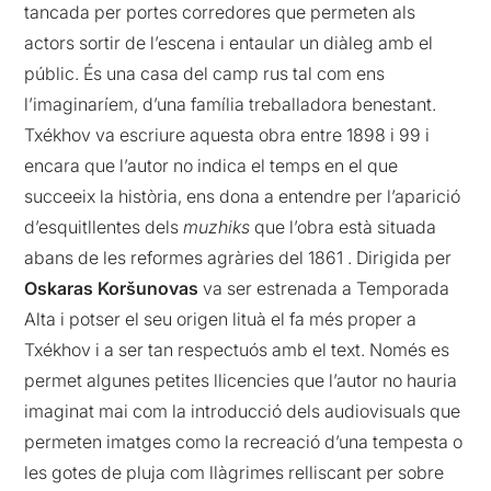
tancada per portes corredores que permeten als
actors sortir de l’escena i entaular un diàleg amb el
públic. És una casa del camp rus tal com ens
l’imaginaríem, d’una família treballadora benestant.
Txékhov va escriure aquesta obra entre 1898 i 99 i
encara que l’autor no indica el temps en el que
succeeix la història, ens dona a entendre per l’aparició
d’esquitllentes dels
muzhiks
que l’obra està situada
abans de les reformes agràries del 1861 . Dirigida per
Oskaras Koršunovas
va ser estrenada a Temporada
Alta i potser el seu origen lituà el fa més proper a
Txékhov i a ser tan respectuós amb el text. Només es
permet algunes petites llicencies que l’autor no hauria
imaginat mai com la introducció dels audiovisuals que
permeten imatges como la recreació d’una tempesta o
les gotes de pluja com llàgrimes relliscant per sobre