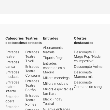
Categories
Teatres
Entrades
Ofertes
destacades
destacats
destacades
Abonaments
Entrades
Entrades
teatrals
Descompte El
teatre
Teatre
Mago Pop 'Nada
Tiquets Regal
Tívoli
es imposible'
Entrades
Entrades
dansa
Entrades
Descompte Ànima
espectacles a
Teatre
Entrades
Madrid
Descompte
Coliseum
musicals
Mamma mia
Millors monòlegs
Entrades
Entrades
Descompte
Millors musicals
Teatre
teatre
Germans de sang
Millors espectacles
Borràs
infantil
familiars
Entrades
Entrades
Black Friday
Teatre
òpera
Teatral
Romea
Entrades
Guanya entrades
Entrades