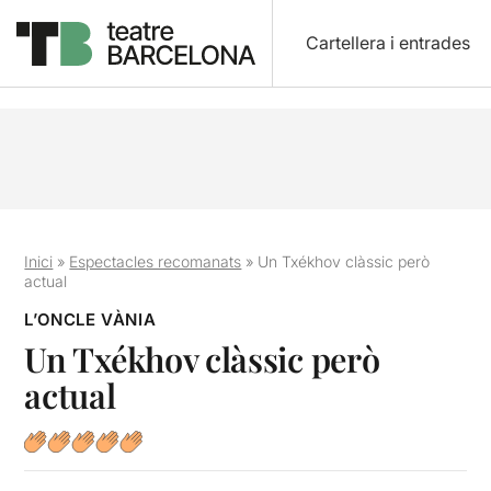
Cartellera i entrades
Inici
»
Espectacles recomanats
»
Un Txékhov clàssic però
actual
L’ONCLE VÀNIA
Un Txékhov clàssic però
actual