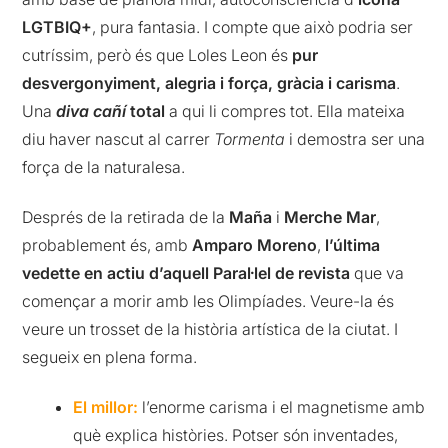
LGTBIQ+
, pura fantasia. I compte que això podria ser
cutríssim
, però és que
Loles
Leon
és
pur
desvergonyiment, alegria i força, gràcia i carisma
.
Una
diva cañí
total
a qui li compres tot. Ella mateixa
diu haver nascut al carrer
Tormenta
i demostra ser una
força de la naturalesa.
Després de la retirada de la
Maña
i
Merche
Mar
,
probablement és, amb
Amparo Moreno
,
l’última
vedette
en actiu d’aquell Paral·lel de revista
que va
començar a morir amb les Olimpíades. Veure-la és
veure un trosset de la història artística de la ciutat. I
segueix en plena forma.
El millor:
l’enorme carisma i el magnetisme amb
què explica històries. Potser són inventades,