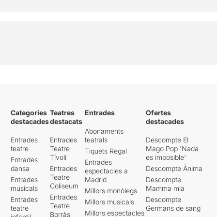
Categories
Teatres
Entrades
Ofertes
destacades
destacats
destacades
Abonaments
Entrades
Entrades
teatrals
Descompte El
teatre
Teatre
Mago Pop 'Nada
Tiquets Regal
Tívoli
es imposible'
Entrades
Entrades
dansa
Entrades
Descompte Ànima
espectacles a
Teatre
Entrades
Madrid
Descompte
Coliseum
musicals
Mamma mia
Millors monòlegs
Entrades
Entrades
Descompte
Millors musicals
Teatre
teatre
Germans de sang
Millors espectacles
Borràs
infantil