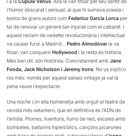
i a la
Cúpula Venus
. Allà la van fitxar pel seu sentit de
l’humor descarat i sensual, al que hi sumava poesia i
textos de grans autors com
Federico
García
Lorca
per
tal de renovar un gènere tan injuriat com el cabaret. I
aquest reclam de
vedette
revolucionària i intel·lectual
va causar furor a Madrid…
Pedro Almodóvar
la va
fitxar, van conquerir
Hollywood
i la resta és història.
Més ben dit: són històries. Concretament amb
Jane
explico
Fonda, Jack Nicholson i
Jeremy
Irons
. No us
res més: només per aquest
salseo
vintage ja val la
pena veure l’espectacle.
con
Una
noche
ella homenatja amb orgull el teatre de
revista més
setantero
, que en definitiva és l’ADN de
l’artista. Plomes, lluentons, llums de neó, escales amb
bombetes, ballarins hiperbòlics, cançons
picarones
amb base de pianola
midi
, autoconsciència d’
icona