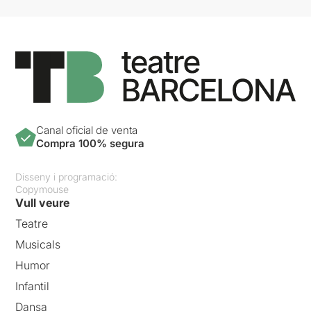
Canal oficial de venta
Compra 100% segura
Disseny i programació:
Copymouse
Vull veure
Teatre
Musicals
Humor
Infantil
Dansa