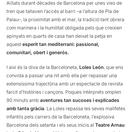
Aïllats durant dècades de Barcelona per unes vies de
tren que tallaven l’accés al barri –a l’altura de Pla de
Palau–, la proximitat amb el mar, la tradició tant obrera
com marinera i la humilitat obligada pels que creixien
apinyats en quarts de casa han deixat la petja en
aquest
esperit tan mediterrani: passional,
comunitari, obert i generós.
I així és la diva de la Barceloneta,
Loles
León
, que ens
convida a passar una nit amb ella per repassar una
extensíssima trajectòria amb un espectacle de revista
farcit d’històries i cançons. Poques intèrprets omplen
90 minuts amb
aventures tan sucoses i explicades
amb tanta gràcia
. La
Loles
repassa les seves malifetes
infantils pels carrers de la Barceloneta, l’explosiva
Barcelona dels setanta i els seus inicis al
Teatre Arnau