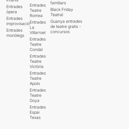
familiars
Entrades
Entrades
Black Friday
Teatre
òpera
Teatral
Romea
Entrades
Guanya entrades
Entrades
improvisació
de teatre gratis -
La
Entrades
concursos
Villarroel
monòlegs
Entrades
Teatre
Condal
Entrades
Teatre
Victòria
Entrades
Teatre
Apolo
Entrades
Teatre
Goya
Entrades
Espai
Texas