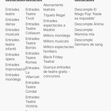
Abonaments
Entrades
Entrades
teatrals
Descompte El
teatre
Teatre
Mago Pop 'Nada
Tiquets Regal
Tívoli
es imposible'
Entrades
Entrades
dansa
Entrades
Descompte Ànima
espectacles a
Teatre
Entrades
Madrid
Descompte
Coliseum
musicals
Mamma mia
Millors monòlegs
Entrades
Entrades
Descompte
Millors musicals
Teatre
teatre
Germans de sang
Millors espectacles
Borràs
infantil
familiars
Entrades
Entrades
Black Friday
Teatre
òpera
Teatral
Romea
Entrades
Guanya entrades
Entrades
improvisació
de teatre gratis -
La
Entrades
concursos
Villarroel
monòlegs
Entrades
Teatre
Condal
Entrades
Teatre
Victòria