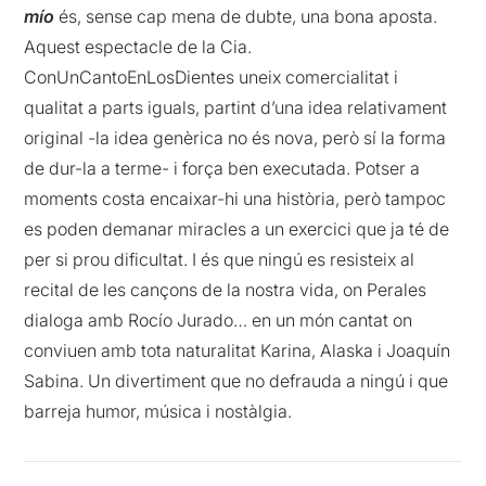
mío
és, sense cap mena de dubte, una bona aposta.
Aquest espectacle de la Cia.
ConUnCantoEnLosDientes uneix comercialitat i
qualitat a parts iguals, partint d’una idea relativament
original -la idea genèrica no és nova, però sí la forma
de dur-la a terme- i força ben executada. Potser a
moments costa encaixar-hi una història, però tampoc
es poden demanar miracles a un exercici que ja té de
per si prou dificultat. I és que ningú es resisteix al
recital de les cançons de la nostra vida, on Perales
dialoga amb Rocío Jurado… en un món cantat on
conviuen amb tota naturalitat Karina, Alaska i Joaquín
Sabina. Un divertiment que no defrauda a ningú i que
barreja humor, música i nostàlgia.