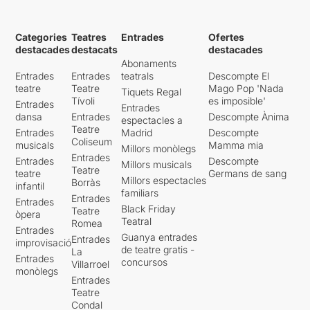
Categories
Teatres
Entrades
Ofertes
destacades
destacats
destacades
Abonaments
Entrades
Entrades
teatrals
Descompte El
teatre
Teatre
Mago Pop 'Nada
Tiquets Regal
Tívoli
es imposible'
Entrades
Entrades
dansa
Entrades
Descompte Ànima
espectacles a
Teatre
Entrades
Madrid
Descompte
Coliseum
musicals
Mamma mia
Millors monòlegs
Entrades
Entrades
Descompte
Millors musicals
Teatre
teatre
Germans de sang
Millors espectacles
Borràs
infantil
familiars
Entrades
Entrades
Black Friday
Teatre
òpera
Teatral
Romea
Entrades
Guanya entrades
Entrades
improvisació
de teatre gratis -
La
Entrades
concursos
Villarroel
monòlegs
Entrades
Teatre
Condal