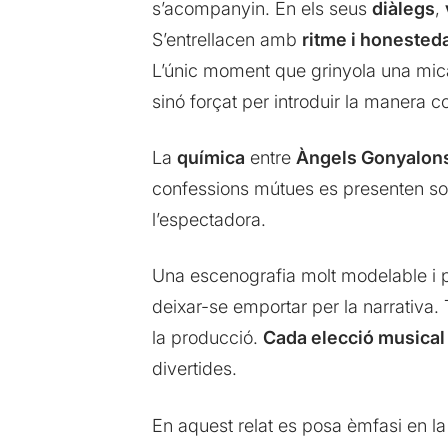
s’acompanyin. En els seus
diàlegs
,
S’entrellacen amb
ritme i honested
L’únic moment que grinyola una mica é
sinó forçat per introduir la manera c
La
química
entre
Àngels Gonyalon
confessions mútues es presenten so
l’espectadora.
Una escenografia molt modelable i p
deixar-se emportar per la narrativa.
la producció.
Cada elecció musical 
divertides.
En aquest relat es posa èmfasi en l