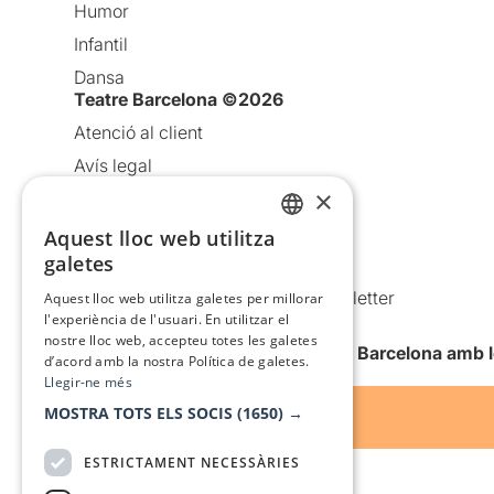
Humor
Infantil
Dansa
Teatre Barcelona ©2026
Atenció al client
Avís legal
×
Política de privacitat
Política de cookies
Aquest lloc web utilitza
CATALAN
galetes
Condicions d’ús
SPANISH
Comunicacions comercials i Newsletter
Aquest lloc web utilitza galetes per millorar
l'experiència de l'usuari. En utilitzar el
Anuncia’t
nostre lloc web, accepteu totes les galetes
Vull rebre la newsletter de Teatre Barcelona amb 
d’acord amb la nostra Política de galetes.
Llegir-ne més
MOSTRA TOTS ELS SOCIS
(1650) →
ESTRICTAMENT NECESSÀRIES