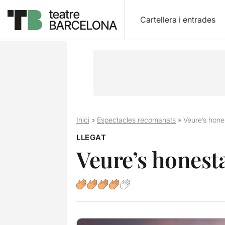
Cartellera i entrades
Inici
»
Espectacles recomanats
»
Veure’s hon
LLEGAT
Veure’s hones