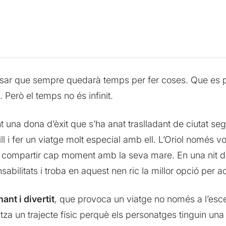
sar que sempre quedarà temps per fer coses. Que es 
Però el temps no és infinit.
t una dona d’èxit que s’ha anat traslladant de ciutat seg
 i fer un viatge molt especial amb ell. L’Oriol només vol 
o compartir cap moment amb la seva mare. En una nit de 
abilitats i troba en aquest nen ric la millor opció per 
nt i divertit
, que provoca un viatge no només a l’esce
itza un trajecte físic perquè els personatges tinguin un