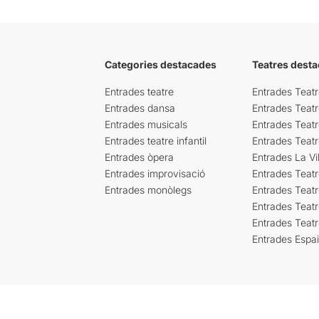
Categories destacades
Teatres desta
Entrades teatre
Entrades Teatr
Entrades dansa
Entrades Teat
Entrades musicals
Entrades Teatr
Entrades teatre infantil
Entrades Teat
Entrades òpera
Entrades La Vil
Entrades improvisació
Entrades Teat
Entrades monòlegs
Entrades Teatr
Entrades Teatr
Entrades Teat
Entrades Espa