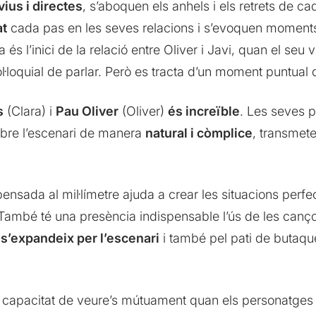
vius i directes
, s’aboquen els anhels i els retrets de c
at
cada pas en les seves relacions i s’evoquen moments
s l’inici de la relació entre Oliver i Javi, quan el seu v
ol·loquial de parlar. Però es tracta d’un moment puntual 
s
(Clara) i
Pau Oliver
(Oliver)
és increïble
. Les seves p
bre l’escenari de manera
natural i còmplice
, transmet
ensada al mil·límetre ajuda a crear les situacions perf
 També té una presència indispensable l’ús de les canço
s’expandeix per l’escenari
i també pel pati de butaque
a capacitat de veure’s mútuament quan els personatges 