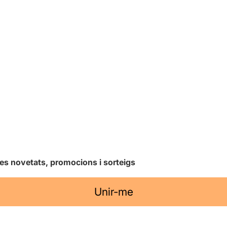
les novetats, promocions i sorteigs
Unir-me