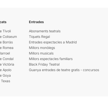
cats
Entrades
e Tívoli
Abonaments teatrals
re Coliseum
Tiquets Regal
e Borràs
Entrades espectacles a Madrid
re Romea
Millors monòlegs
larroel
Millors musicals
re Condal
Millors espectacles familiars
e Victòria
Black Friday Teatral
e Apolo
Guanya entrades de teatre gratis - concursos
re Goya
i Texas