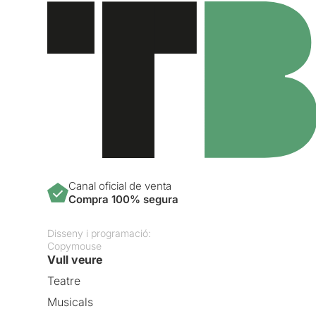
Canal oficial de venta
Compra 100% segura
Disseny i programació:
Copymouse
Vull veure
Teatre
Musicals