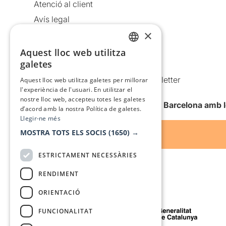
Atenció al client
Avís legal
×
Política de privacitat
Política de cookies
Aquest lloc web utilitza
CATALAN
galetes
Condicions d’ús
SPANISH
Comunicacions comercials i Newsletter
Aquest lloc web utilitza galetes per millorar
l'experiència de l'usuari. En utilitzar el
Anuncia’t
nostre lloc web, accepteu totes les galetes
Vull rebre la newsletter de Teatre Barcelona amb 
d’acord amb la nostra Política de galetes.
Llegir-ne més
MOSTRA TOTS ELS SOCIS
(1650) →
ESTRICTAMENT NECESSÀRIES
RENDIMENT
ORIENTACIÓ
Amb el suport de
FUNCIONALITAT