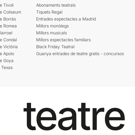
e Tívoli
Abonaments teatrals
re Coliseum
Tiquets Regal
e Borràs
Entrades espectacles a Madrid
re Romea
Millors monòlegs
larroel
Millors musicals
re Condal
Millors espectacles familiars
e Victòria
Black Friday Teatral
e Apolo
Guanya entrades de teatre gratis - concursos
re Goya
i Texas