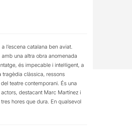
 a l’escena catalana ben aviat.
ca amb una altra obra anomenada
atge, és impecable i intel·ligent, a
 tragèdia clàssica, ressons
 del teatre contemporani. És una
s actors, destacant Marc Martínez i
s tres hores que dura. En qualsevol