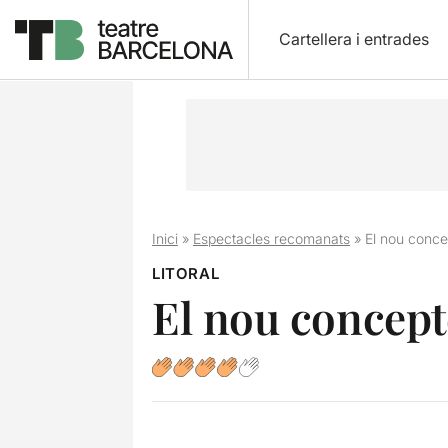
Cartellera i entrades
Inici
»
Espectacles recomanats
»
El nou conce
LITORAL
El nou concept