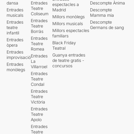
dansa
Entrades
Descompte Ànima
espectacles a
Teatre
Entrades
Madrid
Descompte
Coliseum
musicals
Mamma mia
Millors monòlegs
Entrades
Entrades
Descompte
Millors musicals
Teatre
teatre
Germans de sang
Millors espectacles
Borràs
infantil
familiars
Entrades
Entrades
Black Friday
Teatre
òpera
Teatral
Romea
Entrades
Guanya entrades
Entrades
improvisació
de teatre gratis -
La
Entrades
concursos
Villarroel
monòlegs
Entrades
Teatre
Condal
Entrades
Teatre
Victòria
Entrades
Teatre
Apolo
Entrades
Teatre