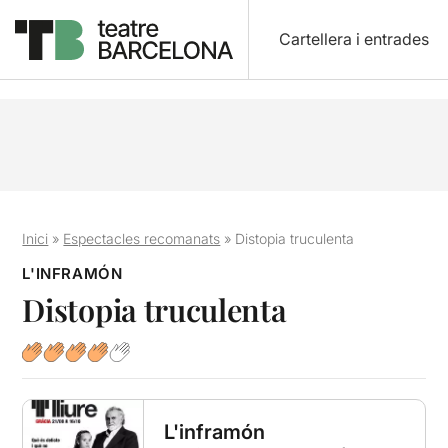
Cartellera i entrades
Inici
»
Espectacles recomanats
»
Distopia truculenta
L'INFRAMÓN
Distopia truculenta
L'inframón