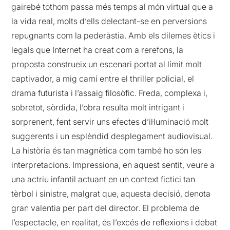
gairebé tothom passa més temps al món virtual que a
la vida real, molts d’ells delectant-se en perversions
repugnants com la pederàstia. Amb els dilemes ètics i
legals que Internet ha creat com a rerefons, la
proposta construeix un escenari portat al límit molt
captivador, a mig camí entre el thriller policial, el
drama futurista i l’assaig filosòfic. Freda, complexa i,
sobretot, sòrdida, l’obra resulta molt intrigant i
sorprenent, fent servir uns efectes d’il·luminació molt
suggerents i un esplèndid desplegament audiovisual.
La història és tan magnètica com també ho són les
interpretacions. Impressiona, en aquest sentit, veure a
una actriu infantil actuant en un context fictici tan
tèrbol i sinistre, malgrat que, aquesta decisió, denota
gran valentia per part del director. El problema de
l’espectacle, en realitat, és l’excés de reflexions i debat