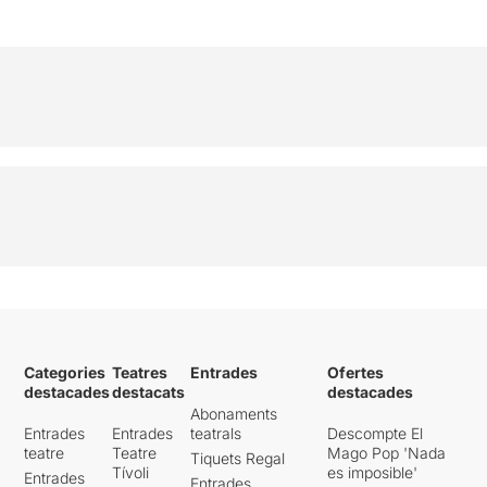
Categories
Teatres
Entrades
Ofertes
destacades
destacats
destacades
Abonaments
Entrades
Entrades
teatrals
Descompte El
teatre
Teatre
Mago Pop 'Nada
Tiquets Regal
Tívoli
es imposible'
Entrades
Entrades