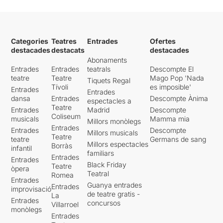
Categories
Teatres
Entrades
Ofertes
destacades
destacats
destacades
Abonaments
Entrades
Entrades
teatrals
Descompte El
teatre
Teatre
Mago Pop 'Nada
Tiquets Regal
Tívoli
es imposible'
Entrades
Entrades
dansa
Entrades
Descompte Ànima
espectacles a
Teatre
Entrades
Madrid
Descompte
Coliseum
musicals
Mamma mia
Millors monòlegs
Entrades
Entrades
Descompte
Millors musicals
Teatre
teatre
Germans de sang
Millors espectacles
Borràs
infantil
familiars
Entrades
Entrades
Black Friday
Teatre
òpera
Teatral
Romea
Entrades
Guanya entrades
Entrades
improvisació
de teatre gratis -
La
Entrades
concursos
Villarroel
monòlegs
Entrades