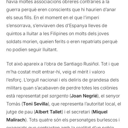
havia moltes associacions obreres contràries a la
guerra perquè eren conscients que hi haurien d’anar
els seus fills. En el moment en el que l’imperi
s’ensorrava, s’enviaven des d’Espanya lleves de
quintos a lluitar a les Filipines on molts dels joves
soldats morien, queien ferits o eren repatriats perquè
no podien seguir lluitant.
Tot això apareix a l’obra de Santiago Rusiñol. Tot i que
m’ha costat molt entrar-hi, veig el mèrit i valoro
l’esforç. L’orgull nacional i els deliris de grandesa dels
militars quan s’acabaven de perdre totes les colònies
està representat pel
sargento
(
Joan Negrié
), el senyor
Tomàs (
Toni Sevilla
), que representa l’autoritat local, el
jutge de pau (
Albert Tallet
) i el secretari (
Miquel
Malirach
). Tots quatre són els personatges burlescos i
exagerats que contrasten amb la realitat d’un poble