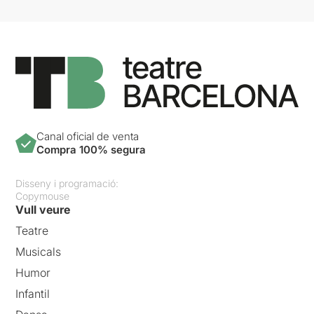
Canal oficial de venta
Compra 100% segura
Disseny i programació:
Copymouse
Vull veure
Teatre
Musicals
Humor
Infantil