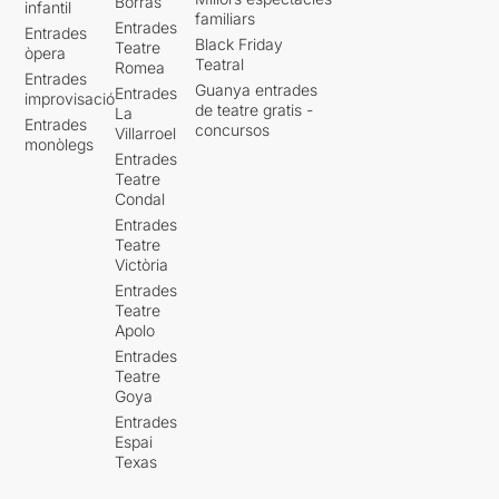
Borràs
infantil
familiars
Entrades
Entrades
Black Friday
Teatre
òpera
Teatral
Romea
Entrades
Guanya entrades
Entrades
improvisació
de teatre gratis -
La
Entrades
concursos
Villarroel
monòlegs
Entrades
Teatre
Condal
Entrades
Teatre
Victòria
Entrades
Teatre
Apolo
Entrades
Teatre
Goya
Entrades
Espai
Texas