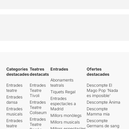
Categories
Teatres
Entrades
Ofertes
destacades
destacats
destacades
Abonaments
Entrades
Entrades
teatrals
Descompte El
teatre
Teatre
Mago Pop 'Nada
Tiquets Regal
Tívoli
es imposible'
Entrades
Entrades
dansa
Entrades
Descompte Ànima
espectacles a
Teatre
Entrades
Madrid
Descompte
Coliseum
musicals
Mamma mia
Millors monòlegs
Entrades
Entrades
Descompte
Millors musicals
Teatre
teatre
Germans de sang
Millors espectacles