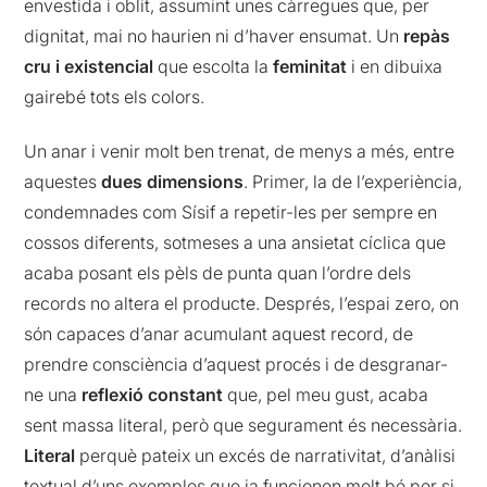
envestida i oblit, assumint unes càrregues que, per
dignitat, mai no haurien ni d’haver ensumat. Un
repàs
cru i existencial
que escolta la
feminitat
i en dibuixa
gairebé tots els colors.
Un anar i venir molt ben trenat, de menys a més, entre
aquestes
dues dimensions
. Primer, la de l’experiència,
condemnades com Sísif a repetir-les per sempre en
cossos diferents, sotmeses a una ansietat cíclica que
acaba posant els pèls de punta quan l’ordre dels
records no altera el producte. Després, l’espai zero, on
són capaces d’anar acumulant aquest record, de
prendre consciència d’aquest procés i de desgranar-
ne una
reflexió constant
que, pel meu gust, acaba
sent massa literal, però que segurament és necessària.
Literal
perquè pateix un excés de narrativitat, d’anàlisi
textual d’uns exemples que ja funcionen molt bé per si