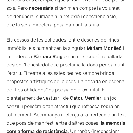
sols. Però
necessària
si tenim en compte la voluntat
de denúncia, sumada a la reflexió i conscienciació,
que la seva directora posa damunt la taula.
Els cossos de les oblidades, entre desenes de nines
immòbils, els humanitzen la singular
Míriam Monlleó
i
la poderosa
Bàrbara Roig
en una execució treballada
des de l’honestedat que proclama la dona per damunt
l’actriu. El teatre a les sales petites sempre brinda
propostes artístiques delicioses. La posada en escena
de “Les oblidades” és poesia de proximitat. El
plantejament de vestuari, de
Catou Verdier
, un joc
senzill i polisèmic tan atractiu que refresca l’obra en
tot moment. Acompanya i reforça a la perfecció un text
que posa de manifest, entre d’altres coses,
la memòria
com a forma de resistència
. Un repàs (in)conscient