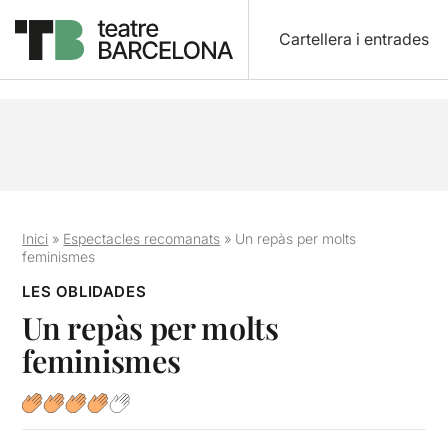
Cartellera i entrades
Inici
»
Espectacles recomanats
»
Un repàs per molts
feminismes
LES OBLIDADES
Un repàs per molts
feminismes