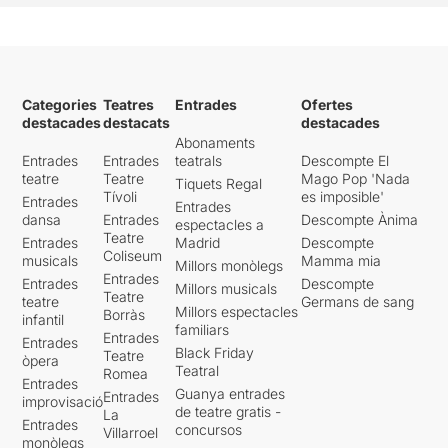
Categories
Teatres
Entrades
Ofertes
destacades
destacats
destacades
Abonaments
Entrades
Entrades
teatrals
Descompte El
teatre
Teatre
Mago Pop 'Nada
Tiquets Regal
Tívoli
es imposible'
Entrades
Entrades
dansa
Entrades
Descompte Ànima
espectacles a
Teatre
Entrades
Madrid
Descompte
Coliseum
musicals
Mamma mia
Millors monòlegs
Entrades
Entrades
Descompte
Millors musicals
Teatre
teatre
Germans de sang
Millors espectacles
Borràs
infantil
familiars
Entrades
Entrades
Black Friday
Teatre
òpera
Teatral
Romea
Entrades
Guanya entrades
Entrades
improvisació
de teatre gratis -
La
Entrades
concursos
Villarroel
monòlegs