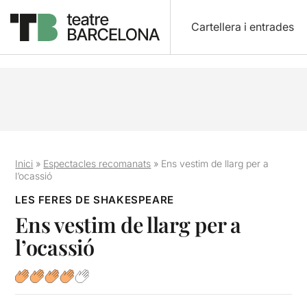
Cartellera i entrades
Inici
»
Espectacles recomanats
»
Ens vestim de llarg per a
l’ocassió
LES FERES DE SHAKESPEARE
Ens vestim de llarg per a
l’ocassió