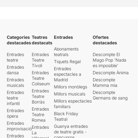
Categories
Teatres
Entrades
Ofertes
destacades
destacats
destacades
Abonaments
Entrades
Entrades
teatrals
Descompte El
teatre
Teatre
Mago Pop 'Nada
Tiquets Regal
Tívoli
es imposible'
Entrades
Entrades
dansa
Entrades
Descompte Ànima
espectacles a
Teatre
Entrades
Madrid
Descompte
Coliseum
musicals
Mamma mia
Millors monòlegs
Entrades
Entrades
Descompte
Millors musicals
Teatre
teatre
Germans de sang
Millors espectacles
Borràs
infantil
familiars
Entrades
Entrades
Black Friday
Teatre
òpera
Teatral
Romea
Entrades
Guanya entrades
Entrades
improvisació
de teatre gratis -
La
Entrades
concursos