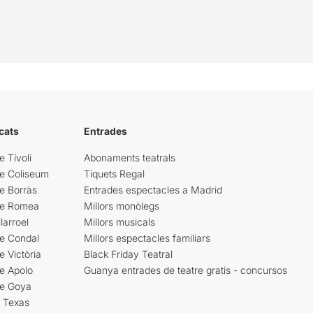
cats
Entrades
e Tívoli
Abonaments teatrals
re Coliseum
Tiquets Regal
e Borràs
Entrades espectacles a Madrid
re Romea
Millors monòlegs
larroel
Millors musicals
re Condal
Millors espectacles familiars
e Victòria
Black Friday Teatral
e Apolo
Guanya entrades de teatre gratis - concursos
re Goya
i Texas