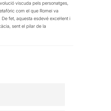
l’evolució viscuda pels personatges,
 metafòric com el que Romei va
. De fet, aquesta esdevé excel·lent i
àcia, sent el pilar de la