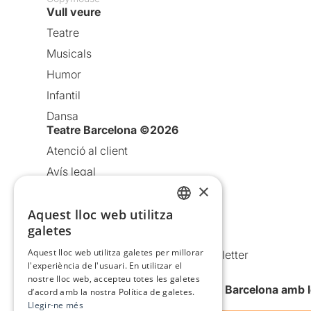
Vull veure
Teatre
Musicals
Humor
Infantil
Dansa
Teatre Barcelona ©2026
Atenció al client
Avís legal
×
Política de privacitat
Aquest lloc web utilitza
Política de cookies
CATALAN
galetes
Condicions d’ús
SPANISH
Aquest lloc web utilitza galetes per millorar
Comunicacions comercials i Newsletter
l'experiència de l'usuari. En utilitzar el
Anuncia’t
nostre lloc web, accepteu totes les galetes
Vull rebre la newsletter de Teatre Barcelona amb 
d’acord amb la nostra Política de galetes.
Llegir-ne més