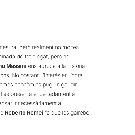
 mesura, però realment no moltes
minada de tot plegat, però no
no Massini
ens apropa a la història
ns. No obstant, l’interés en l’obra
 temes econòmics puguin gaudir
qual es presenta encertadament a
 cansar innecessàriament a
 de
Roberto Romei
fa que les gairebé