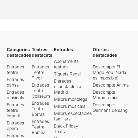
Categories
Teatres
Entrades
Ofertes
destacades
destacats
destacades
Abonaments
Entrades
Entrades
teatrals
Descompte El
teatre
Teatre
Mago Pop 'Nada
Tiquets Regal
Tívoli
es imposible'
Entrades
Entrades
dansa
Entrades
Descompte Ànima
espectacles a
Teatre
Entrades
Madrid
Descompte
Coliseum
musicals
Mamma mia
Millors monòlegs
Entrades
Entrades
Descompte
Millors musicals
Teatre
teatre
Germans de sang
Millors espectacles
Borràs
infantil
familiars
Entrades
Entrades
Black Friday
Teatre
òpera
Teatral
Romea
Entrades