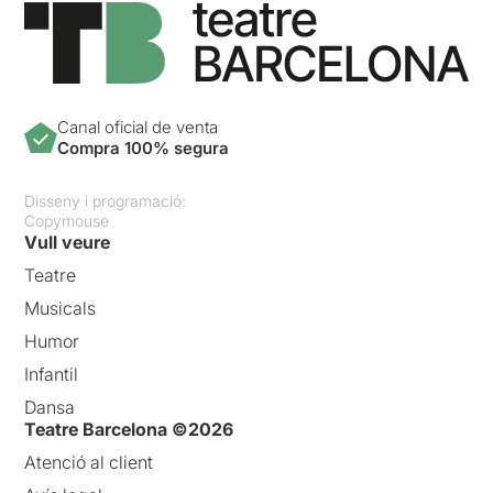
Canal oficial de venta
Compra 100% segura
Disseny i programació:
Copymouse
Vull veure
Teatre
Musicals
Humor
Infantil
Dansa
Teatre Barcelona ©2026
Atenció al client