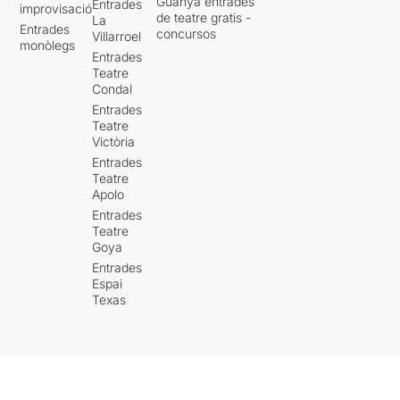
Guanya entrades
Entrades
improvisació
de teatre gratis -
La
Entrades
concursos
Villarroel
monòlegs
Entrades
Teatre
Condal
Entrades
Teatre
Victòria
Entrades
Teatre
Apolo
Entrades
Teatre
Goya
Entrades
Espai
Texas