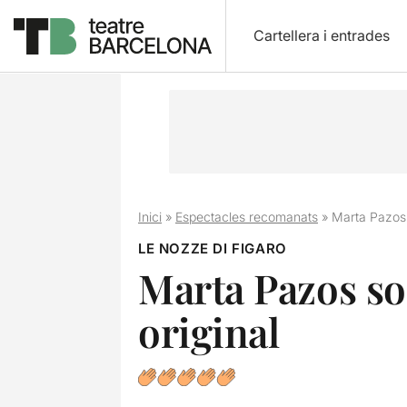
Cartellera i entrades
Inici
»
Espectacles recomanats
»
Marta Pazos 
LE NOZZE DI FIGARO
Marta Pazos so
original