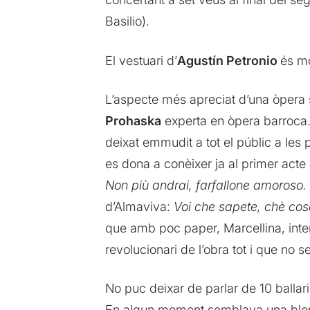
Basilio).
El vestuari d’
Agustín Petronio
és mo
L’aspecte més apreciat d’una òpera 
Prohaska
experta en òpera barroca
deixat emmudit a tot el públic a les
es dona a conèixer ja al primer ac
Non più andrai, farfallone amoroso.
d’Almaviva:
Voi che sapete, chè cos
que amb poc paper, Marcellina, inte
revolucionari de l’obra tot i que no 
No puc deixar de parlar de 10 ballar
En algun moment semblava una blonda 