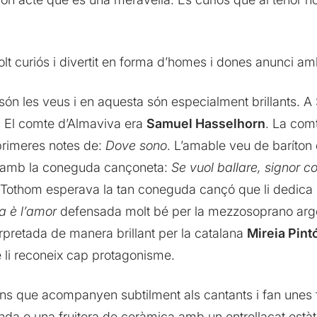
lt curiós i divertit en forma d’homes i dones anunci am
són les veus i en aquesta són especialment brillants. A
. El comte d’Almaviva era
Samuel Hasselhorn
. La com
 primeres notes de:
Dove sono
. L’amable veu de baríton 
te amb la coneguda cançoneta:
Se vuol ballare, signor c
Tothom esperava la tan coneguda cançó que li dedica
a è l’amor
defensada molt bé per la mezzosoprano arg
rpretada de manera brillant per la catalana
Mireia Pint
se li reconeix cap protagonisme.
ins que acompanyen subtilment als cantants i fan unes f
o una fruitera de ceràmica amb un entrellaçat estàtic 