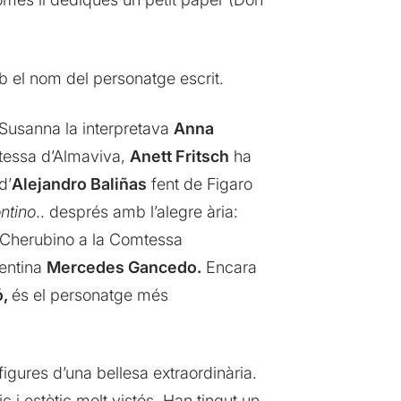
b el nom del personatge escrit.
 Susanna la interpretava
Anna
tessa d’Almaviva,
Anett Fritsch
ha
d’
Alejandro Baliñas
fent de Figaro
ontino
.. després amb l’alegre ària:
 Cherubino a la Comtessa
entina
Mercedes Gancedo.
Encara
ó,
és el personatge més
igures d’una bellesa extraordinària.
i estètic molt vistós. Han tingut un