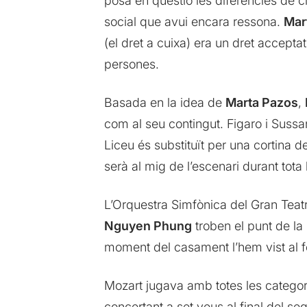
posa en qüestió les diferències de cl
social que avui encara ressona.
Mar
(el dret a cuixa) era un dret accepta
persones.
Basada en la idea de
Marta Pazos
,
com al seu contingut. Figaro i Sussa
Liceu és substituït per una cortina d
serà al mig de l’escenari durant tota 
L’Orquestra Simfònica del Gran Teatr
Nguyen Phung
troben el punt de la 
moment del casament l’hem vist al fo
Mozart jugava amb totes les categori
concertant a set veus al final del s