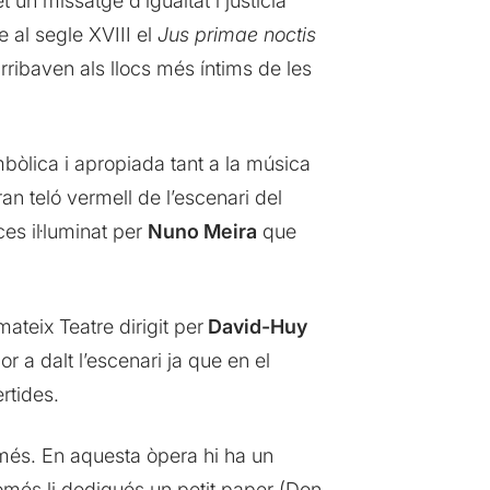
 un missatge d’igualtat i justícia
e al segle XVIII el
Jus primae noctis
arribaven als llocs més íntims de les
bòlica i apropiada tant a la música
an teló vermell de l’escenari del
es il·luminat per
Nuno Meira
que
mateix Teatre dirigit per
David-Huy
or a dalt l’escenari ja que en el
rtides.
i més. En aquesta òpera hi ha un
només li dediqués un petit paper (Don