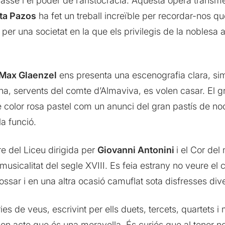
asse i el poder de l’aristocràcia. Aquesta òpera transmet
ta Pazos
ha fet un treball increïble per recordar-nos qu
t per una societat en la que els privilegis de la noblesa 
Max Glaenzel
ens presenta una escenografia clara, sim
na, servents del comte d’Almaviva, es volen casar. El gr
e color rosa pastel com un anunci del gran pastís de noc
la funció.
e del Liceu dirigida per
Giovanni Antonini
i el Cor del 
musicalitat del segle XVIII. Es feia estrany no veure el c
ssar i en una altra ocasió camuflat sota disfresses dive
es de veus, escrivint per ells duets, tercets, quartets 
egon acte que és una meravella. És curiós que al tenor 