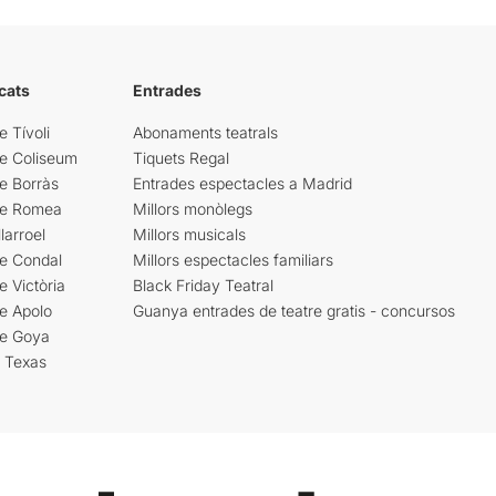
cats
Entrades
e Tívoli
Abonaments teatrals
re Coliseum
Tiquets Regal
e Borràs
Entrades espectacles a Madrid
re Romea
Millors monòlegs
larroel
Millors musicals
re Condal
Millors espectacles familiars
e Victòria
Black Friday Teatral
e Apolo
Guanya entrades de teatre gratis - concursos
re Goya
i Texas