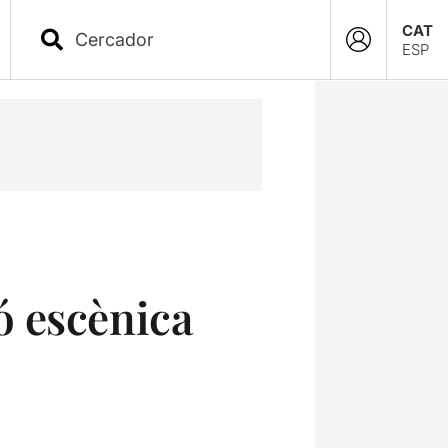
CAT
ESP
ó escènica