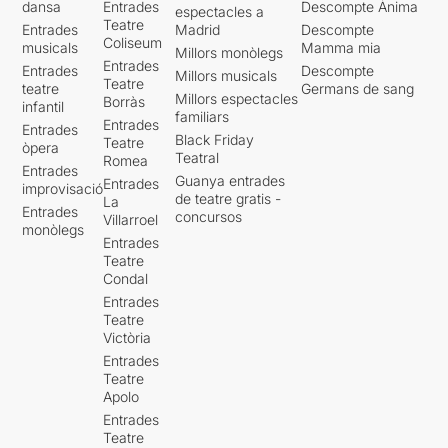
dansa
Entrades
Descompte Ànima
espectacles a
Teatre
Entrades
Madrid
Descompte
Coliseum
musicals
Mamma mia
Millors monòlegs
Entrades
Entrades
Descompte
Millors musicals
Teatre
teatre
Germans de sang
Millors espectacles
Borràs
infantil
familiars
Entrades
Entrades
Black Friday
Teatre
òpera
Teatral
Romea
Entrades
Guanya entrades
Entrades
improvisació
de teatre gratis -
La
Entrades
concursos
Villarroel
monòlegs
Entrades
Teatre
Condal
Entrades
Teatre
Victòria
Entrades
Teatre
Apolo
Entrades
Teatre