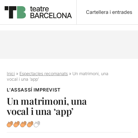
Cartellera i entrades
Inici
»
Espectacles recomanats
»
Un matrimoni, una
vocal i una ‘app’
L'ASSASSÍ IMPREVIST
Un matrimoni, una
vocal i una ‘app’