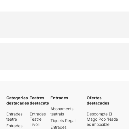
Categories
Teatres
Entrades
Ofertes
destacades
destacats
destacades
Abonaments
Entrades
Entrades
teatrals
Descompte El
teatre
Teatre
Mago Pop 'Nada
Tiquets Regal
Tívoli
es imposible'
Entrades
Entrades