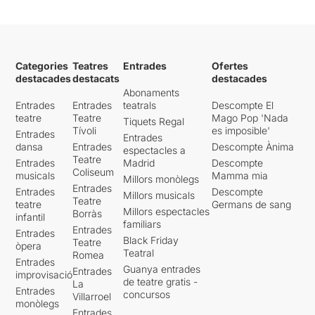
Categories
Teatres
Entrades
Ofertes
destacades
destacats
destacades
Abonaments
Entrades
Entrades
teatrals
Descompte El
teatre
Teatre
Mago Pop 'Nada
Tiquets Regal
Tívoli
es imposible'
Entrades
Entrades
dansa
Entrades
Descompte Ànima
espectacles a
Teatre
Entrades
Madrid
Descompte
Coliseum
musicals
Mamma mia
Millors monòlegs
Entrades
Entrades
Descompte
Millors musicals
Teatre
teatre
Germans de sang
Millors espectacles
Borràs
infantil
familiars
Entrades
Entrades
Black Friday
Teatre
òpera
Teatral
Romea
Entrades
Guanya entrades
Entrades
improvisació
de teatre gratis -
La
Entrades
concursos
Villarroel
monòlegs
Entrades