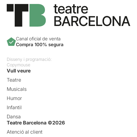
Canal oficial de venta
Compra 100% segura
Disseny i programació:
Copymouse
Vull veure
Teatre
Musicals
Humor
Infantil
Dansa
Teatre Barcelona ©2026
Atenció al client