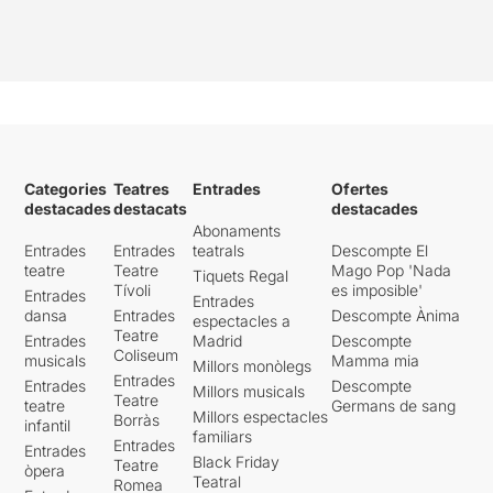
Categories
Teatres
Entrades
Ofertes
destacades
destacats
destacades
Abonaments
Entrades
Entrades
teatrals
Descompte El
teatre
Teatre
Mago Pop 'Nada
Tiquets Regal
Tívoli
es imposible'
Entrades
Entrades
dansa
Entrades
Descompte Ànima
espectacles a
Teatre
Entrades
Madrid
Descompte
Coliseum
musicals
Mamma mia
Millors monòlegs
Entrades
Entrades
Descompte
Millors musicals
Teatre
teatre
Germans de sang
Millors espectacles
Borràs
infantil
familiars
Entrades
Entrades
Black Friday
Teatre
òpera
Teatral
Romea