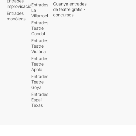
Entrades
Guanya entrades
Entrades
improvisació
de teatre gratis -
La
Entrades
concursos
Villarroel
monòlegs
Entrades
Teatre
Condal
Entrades
Teatre
Victòria
Entrades
Teatre
Apolo
Entrades
Teatre
Goya
Entrades
Espai
Texas