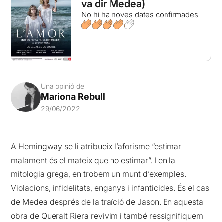
va dir Medea)
No hi ha noves dates confirmades
Una opinió de
Mariona Rebull
29/06/2022
A Hemingway se li atribueix l’aforisme “estimar
malament és el mateix que no estimar”. I en la
mitologia grega, en trobem un munt d’exemples.
Violacions, infidelitats, enganys i infanticides. És el cas
de Medea després de la traïció de Jason. En aquesta
obra de Queralt Riera revivim i també ressignifiquem