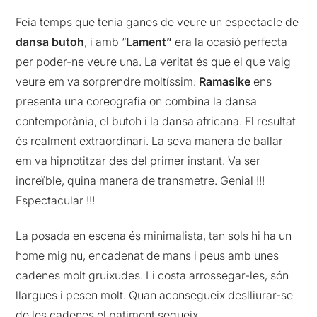
Feia temps que tenia ganes de veure un espectacle de
dansa butoh
, i amb “
Lament”
era la ocasió perfecta
per poder-ne veure una. La veritat és que el que vaig
veure em va sorprendre moltíssim.
Ramasike
ens
presenta una coreografia on combina la dansa
contemporània, el butoh i la dansa africana. El resultat
és realment extraordinari. La seva manera de ballar
em va hipnotitzar des del primer instant. Va ser
increïble, quina manera de transmetre. Genial !!!
Espectacular !!!
La posada en escena és minimalista, tan sols hi ha un
home mig nu, encadenat de mans i peus amb unes
cadenes molt gruixudes. Li costa arrossegar-les, són
llargues i pesen molt. Quan aconsegueix deslliurar-se
de les cadenes el patiment segueix,.