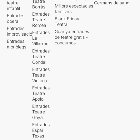
Teatre
teatre
Germans de sang
Millors espectacles
Borràs
infantil
familiars
Entrades
Entrades
Black Friday
Teatre
òpera
Teatral
Romea
Entrades
Guanya entrades
Entrades
improvisació
de teatre gratis -
La
Entrades
concursos
Villarroel
monòlegs
Entrades
Teatre
Condal
Entrades
Teatre
Victòria
Entrades
Teatre
Apolo
Entrades
Teatre
Goya
Entrades
Espai
Texas