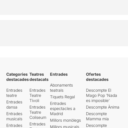
Categories
Teatres
Entrades
Ofertes
destacades
destacats
destacades
Abonaments
Entrades
Entrades
teatrals
Descompte El
teatre
Teatre
Mago Pop 'Nada
Tiquets Regal
Tívoli
es imposible'
Entrades
Entrades
dansa
Entrades
Descompte Ànima
espectacles a
Teatre
Entrades
Madrid
Descompte
Coliseum
musicals
Mamma mia
Millors monòlegs
Entrades
Entrades
Descompte
Millors musicals