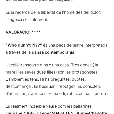
És la recerca de la llibertat de l’home des del dolor,
l’angoixa i el sofriment.
VALORACIÓ: ****
“Who dunn’t ?!??”
és una peça de teatre interpretada
a través de la
dansa contemporània
.
L’acció transcorre dins d’una casa. Tres dones ( la
mare i les seves dues filles) són les protagonistes.
L’ambient és tens. Hi ha preguntes, dubtes,
desconfiança . Es busquen i rebutgen. Es consolen.
S’acaricien, s’abracen. Hi ha odi, ràbia, culpa,… perdó .
És realment increïble veure com les ballarines
Lauriane NABE,T Lene VAN ALTEN i Anne-Charlotte