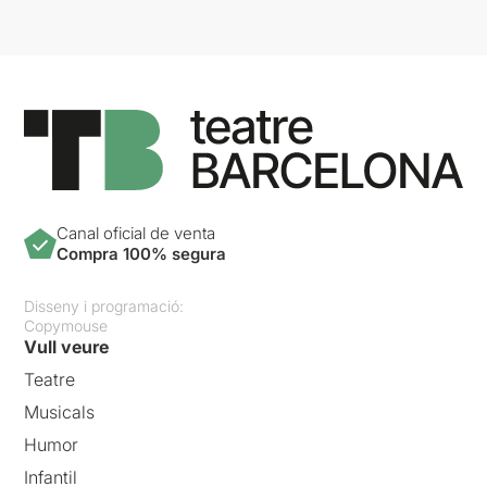
Canal oficial de venta
Compra 100% segura
Disseny i programació:
Copymouse
Vull veure
Teatre
Musicals
Humor
Infantil