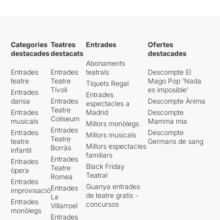
Categories
Teatres
Entrades
Ofertes
destacades
destacats
destacades
Abonaments
Entrades
Entrades
teatrals
Descompte El
teatre
Teatre
Mago Pop 'Nada
Tiquets Regal
Tívoli
es imposible'
Entrades
Entrades
dansa
Entrades
Descompte Ànima
espectacles a
Teatre
Entrades
Madrid
Descompte
Coliseum
musicals
Mamma mia
Millors monòlegs
Entrades
Entrades
Descompte
Millors musicals
Teatre
teatre
Germans de sang
Millors espectacles
Borràs
infantil
familiars
Entrades
Entrades
Black Friday
Teatre
òpera
Teatral
Romea
Entrades
Guanya entrades
Entrades
improvisació
de teatre gratis -
La
Entrades
concursos
Villarroel
monòlegs
Entrades