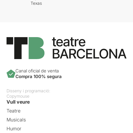
Texas
Canal oficial de venta
Compra 100% segura
Disseny i programació:
Copymouse
Vull veure
Teatre
Musicals
Humor