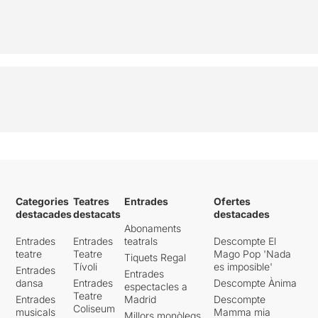
Categories
Teatres
Entrades
Ofertes
destacades
destacats
destacades
Abonaments
Entrades
Entrades
teatrals
Descompte El
teatre
Teatre
Mago Pop 'Nada
Tiquets Regal
Tívoli
es imposible'
Entrades
Entrades
dansa
Entrades
Descompte Ànima
espectacles a
Teatre
Entrades
Madrid
Descompte
Coliseum
musicals
Mamma mia
Millors monòlegs