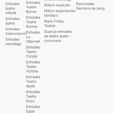
Entrades
Entrades
Descompte
Millors musicals
Teatre
teatre
Germans de sang
Millors espectacles
Borràs
infantil
familiars
Entrades
Entrades
Black Friday
Teatre
òpera
Teatral
Romea
Entrades
Guanya entrades
Entrades
improvisació
de teatre gratis -
La
Entrades
concursos
Villarroel
monòlegs
Entrades
Teatre
Condal
Entrades
Teatre
Victòria
Entrades
Teatre
Apolo
Entrades
Teatre
Goya
Entrades
Espai